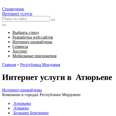
Справочник
Интернет услуги
Выбрать город
Разработка web-сайтов
Интернет-провайдеры
Сервисы
Хостинг
Мобильные приложения
Главная
»
Республика Мордовия
Интернет услуги в Атюрьеве
Интернет-провайдеры
Компании в городах Республики Мордовии
Атюрьево
Атяшево
Большие Березники