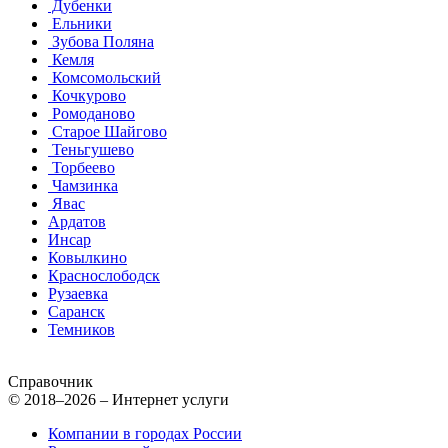
Дубенки
Ельники
Зубова Поляна
Кемля
Комсомольский
Кочкурово
Ромоданово
Старое Шайгово
Теньгушево
Торбеево
Чамзинка
Явас
Ардатов
Инсар
Ковылкино
Краснослободск
Рузаевка
Саранск
Темников
Справочник
© 2018–2026 – Интернет услуги
Компании в городах России