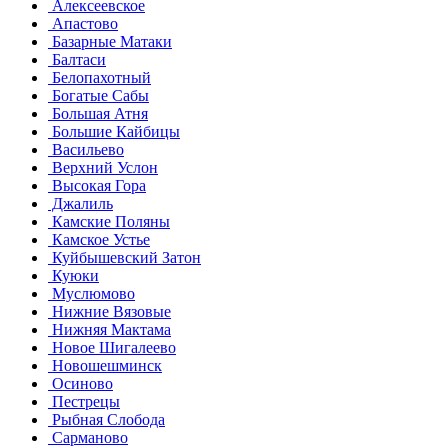
Алексеевское
Апастово
Базарные Матаки
Балтаси
Белопахотный
Богатые Сабы
Большая Атня
Большие Кайбицы
Васильево
Верхний Услон
Высокая Гора
Джалиль
Камские Поляны
Камское Устье
Куйбышевский Затон
Куюки
Муслюмово
Нижние Вязовые
Нижняя Мактама
Новое Шигалеево
Новошешминск
Осиново
Пестрецы
Рыбная Слобода
Сарманово