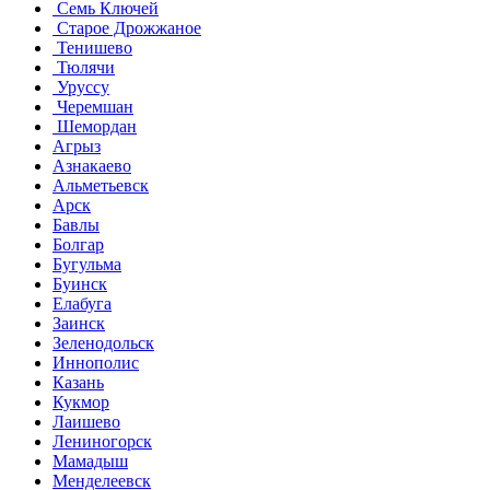
Семь Ключей
Старое Дрожжаное
Тенишево
Тюлячи
Уруссу
Черемшан
Шемордан
Агрыз
Азнакаево
Альметьевск
Арск
Бавлы
Болгар
Бугульма
Буинск
Елабуга
Заинск
Зеленодольск
Иннополис
Казань
Кукмор
Лаишево
Лениногорск
Мамадыш
Менделеевск