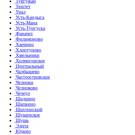
Тургужан
Тюхтет
Урал
Усть-Кандыга
Усть-Мана
Усть-Тунгуска
Фаначет
Филимоново
Хаерино
Хлоптуново
Хмельники
Холмогорское
Центральный
Чалбышево
Частоостровское
Челноки
Челноково
Чечеул
Шадрино
Шапкино
Шахтинский
Шушенское
Шушь
Элита
Юдино