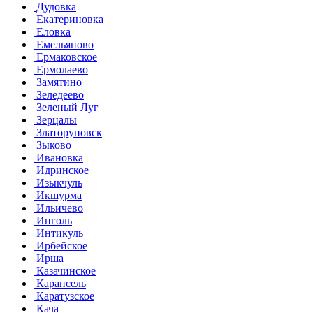
Дудовка
Екатериновка
Еловка
Емельяново
Ермаковское
Ермолаево
Замятино
Зеледеево
Зеленый Луг
Зерцалы
Златоруновск
Зыково
Ивановка
Идринское
Изыкчуль
Икшурма
Ильичево
Инголь
Интикуль
Ирбейское
Ирша
Казачинское
Карапсель
Каратузское
Кача