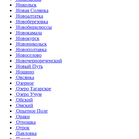
Никольск
Новая Солянка
Новоалтатка
Новоберезовка
Новобирилюссы
Новокамала
Новокурск
Новоникольск
Новополтавка
Новоселово
Новочернореченский
Новый Путь
Ношино
Овсянка
Озерное
Озеро Тагарское
Озеро Учум
Ойский
Омский
Опытное Поле
Ораки
Отношка
Отрок
Павловка
Пакуль