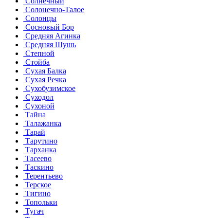
Солнечный
Солонечно-Талое
Солонцы
Сосновый Бор
Средняя Агинка
Средняя Шушь
Степной
Стойба
Сухая Балка
Сухая Речка
Сухобузимское
Суходол
Сухоной
Тайна
Талажанка
Тарай
Тарутино
Тарханка
Тасеево
Таскино
Терентьево
Терское
Тигино
Топольки
Тугач