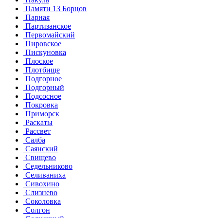
Памяти 13 Борцов
Парная
Партизанское
Первомайский
Пировское
Пискуновка
Плоское
Плотбище
Подгорное
Подгорный
Подсосное
Покровка
Приморск
Раскаты
Рассвет
Салба
Саянский
Свищево
Седельниково
Селиваниха
Сивохино
Слизнево
Соколовка
Солгон