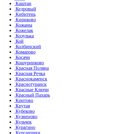
Каштан
Кедровый
Кибитень
Кириково
Кожаны
Кожелак
Козулька
Кой
Колбинский
Комарово
Косачи
Кошурниково
Красная Поляна
Красная Речка
Краснокаменск
Краснотуранск
Красные Ключи
Красный Пахарь
Критово
Крутая
Кубеково
Кузнецово
Кульчек
Курагино
Курганчики