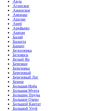
Авда
Агинское
Ажинское
Амонаш
Арадан
Арей
Арефьево
Ашпан
Балай
Балахта
Бараит
Белоозерка
Белоярск
Белый Яр
Бережки
Березовка
Березовый
Березовый Лог
Береш
Большая Ирба
Большая Мурта
Большие Пруды
Большое Озеро
Большой Кантат
Большой Улуй