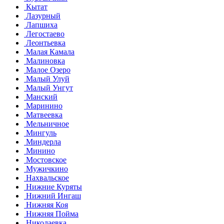
Кытат
Лазурный
Лапшиха
Легостаево
Леонтьевка
Малая Камала
Малиновка
Малое Озеро
Малый Улуй
Малый Унгут
Манский
Маринино
Матвеевка
Мельничное
Мингуль
Миндерла
Минино
Мостовское
Мужичкино
Нахвальское
Нижние Куряты
Нижний Ингаш
Нижняя Коя
Нижняя Пойма
Николаевка