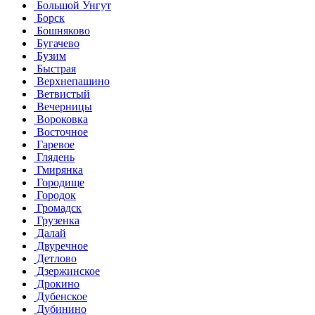
Большой Унгут
Борск
Бошняково
Бугачево
Бузим
Быстрая
Верхнепашино
Ветвистый
Вечерницы
Вороковка
Восточное
Гаревое
Глядень
Гмирянка
Городище
Городок
Громадск
Грузенка
Далай
Двуречное
Детлово
Дзержинское
Дрокино
Дубенское
Дубинино