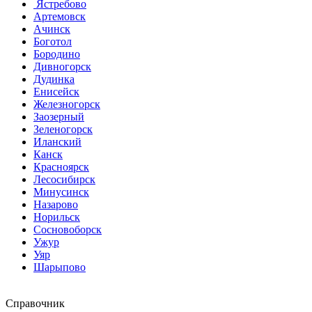
Ястребово
Артемовск
Ачинск
Боготол
Бородино
Дивногорск
Дудинка
Енисейск
Железногорск
Заозерный
Зеленогорск
Иланский
Канск
Красноярск
Лесосибирск
Минусинск
Назарово
Норильск
Сосновоборск
Ужур
Уяр
Шарыпово
Справочник