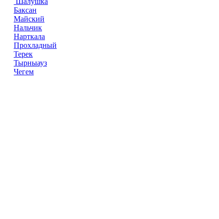
Шалушка
Баксан
Майский
Нальчик
Нарткала
Прохладный
Терек
Тырныауз
Чегем