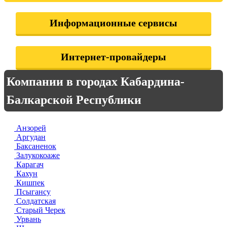
Информационные сервисы
Интернет-провайдеры
Компании в городах Кабардина-
Балкарской Республики
Анзорей
Аргудан
Баксаненок
Залукокоаже
Карагач
Кахун
Кишпек
Псыгансу
Солдатская
Старый Черек
Урвань