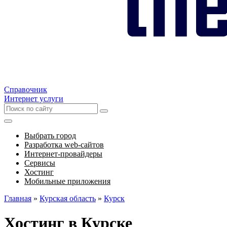
Справочник
Интернет услуги
Выбрать город
Разработка web-сайтов
Интернет-провайдеры
Сервисы
Хостинг
Мобильные приложения
Главная
»
Курская область
»
Курск
Хостинг в Курске