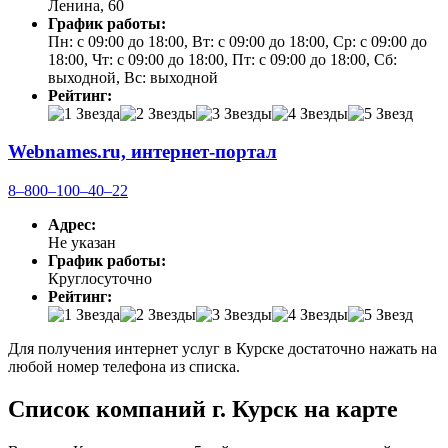
Ленина, 60
График работы:
Пн: с 09:00 до 18:00, Вт: с 09:00 до 18:00, Ср: с 09:00 до
18:00, Чт: с 09:00 до 18:00, Пт: с 09:00 до 18:00, Сб:
выходной, Вс: выходной
Рейтинг:
Webnames.ru, интернет-портал
8‒800‒100‒40‒22
Адрес:
Не указан
График работы:
Круглосуточно
Рейтинг:
Для получения интернет услуг в Курске достаточно нажать на
любой номер телефона из списка.
Список компаний г. Курск на карте