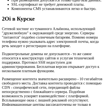
При размещении допускается только одна база данных.
SSL-сертификат не требует денежной платы.
Компоненты CMS устанавливаются легко и быстро.
2Oi в Курске
Сетевой хостинг из туманного Альбиона, использующий
"дружелюбную" к окружающей среде энергию. Серверы
"питаются" подобно солнечным батареям. Помимо номера
телефона нужно указывать адрес электронной почты, когда
речь заходит о регистрации на платформе.
Подконтрольные домены не допускаются - то же самое
относится к конструктору сайтов и услугам технической
поддержки. Протокол SSH недоступен для
администрирования. Бесплатная версия открывает доступ к
нескольким платным функциям.
Размещение контента значительно расширено - 10 гигабайтов
свободного места. Доставка контента проводится с помощью
CDN - специфической сети, передающей файлы
непосредственно с ближайшего сервера. Подобная
возможность ускоряет взаимодействие с платформой.
Всплывающие окна с лишней рекламой отсутствуют.
Информационные центры рассредоточены не только в