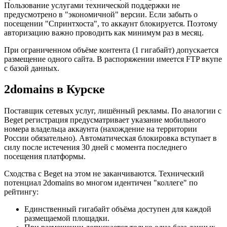
Пользование услугами технической поддержки не
предусмотрено в "экономичной" версии. Если забыть о
посещении "Спринтхоста", то аккаунт блокируется. Поэтому
авторизацию важно проводить как минимум раз в месяц.
При ограниченном объёме контента (1 гигабайт) допускается
размещение одного сайта. В распоряжении имеется FTP вкупе
с базой данных.
2domains в Курске
Поставщик сетевых услуг, лишённый рекламы. По аналогии с
Beget регистрация предусматривает указание мобильного
номера владельца аккаунта (нахождение на территории
России обязательно). Автоматическая блокировка вступает в
силу после истечения 30 дней с момента последнего
посещения платформы.
Сходства с Beget на этом не заканчиваются. Технический
потенциал 2domains во многом идентичен "коллеге" по
рейтингу:
Единственный гигабайт объёма доступен для каждой
размещаемой площадки.