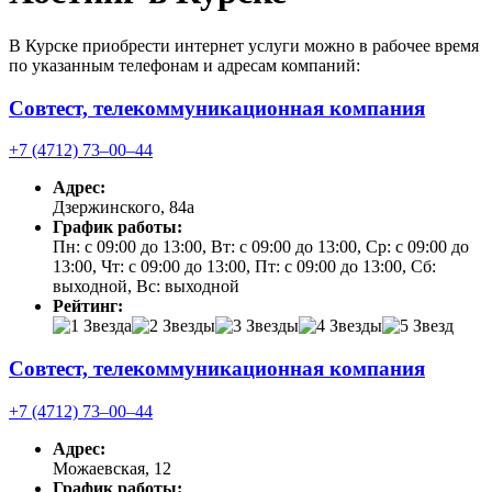
В Курске приобрести интернет услуги можно в рабочее время
по указанным телефонам и адресам компаний:
Совтест, телекоммуникационная компания
+7 (4712) 73‒00‒44
Адрес:
Дзержинского, 84а
График работы:
Пн: с 09:00 до 13:00, Вт: с 09:00 до 13:00, Ср: с 09:00 до
13:00, Чт: с 09:00 до 13:00, Пт: с 09:00 до 13:00, Сб:
выходной, Вс: выходной
Рейтинг:
Совтест, телекоммуникационная компания
+7 (4712) 73‒00‒44
Адрес:
Можаевская, 12
График работы: