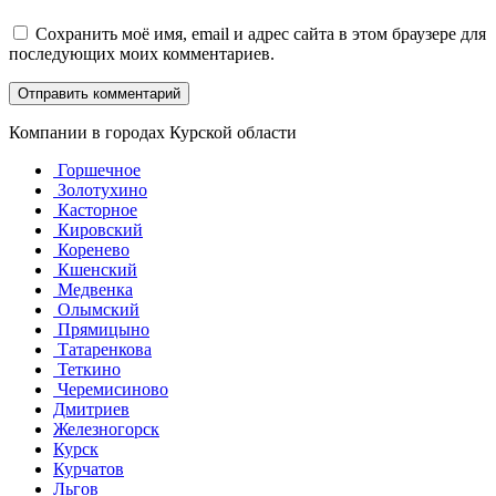
Сохранить моё имя, email и адрес сайта в этом браузере для
последующих моих комментариев.
Компании в городах Курской области
Горшечное
Золотухино
Касторное
Кировский
Коренево
Кшенский
Медвенка
Олымский
Прямицыно
Татаренкова
Теткино
Черемисиново
Дмитриев
Железногорск
Курск
Курчатов
Льгов