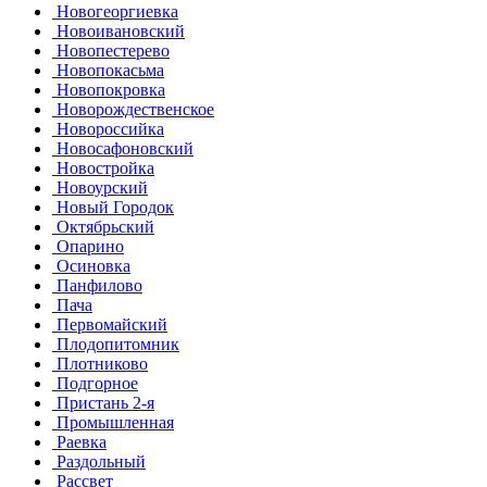
Новогеоргиевка
Новоивановский
Новопестерево
Новопокасьма
Новопокровка
Новорождественское
Новороссийка
Новосафоновский
Новостройка
Новоурский
Новый Городок
Октябрьский
Опарино
Осиновка
Панфилово
Пача
Первомайский
Плодопитомник
Плотниково
Подгорное
Пристань 2-я
Промышленная
Раевка
Раздольный
Рассвет