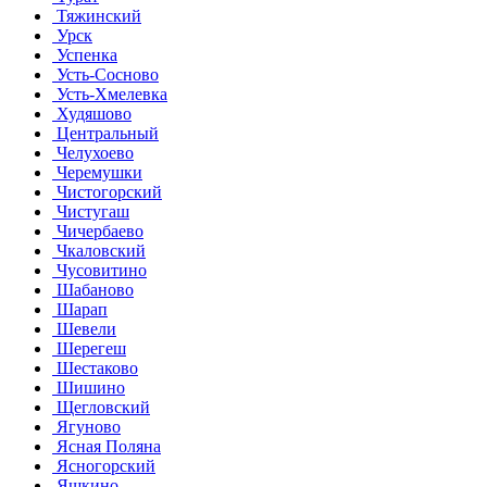
Тяжинский
Урск
Успенка
Усть-Сосново
Усть-Хмелевка
Худяшово
Центральный
Челухоево
Черемушки
Чистогорский
Чистугаш
Чичербаево
Чкаловский
Чусовитино
Шабаново
Шарап
Шевели
Шерегеш
Шестаково
Шишино
Щегловский
Ягуново
Ясная Поляна
Ясногорский
Яшкино