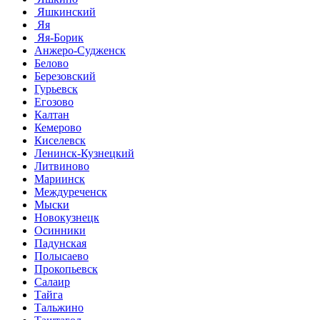
Яшкинский
Яя
Яя-Борик
Анжеро-Судженск
Белово
Березовский
Гурьевск
Егозово
Калтан
Кемерово
Киселевск
Ленинск-Кузнецкий
Литвиново
Мариинск
Междуреченск
Мыски
Новокузнецк
Осинники
Падунская
Полысаево
Прокопьевск
Салаир
Тайга
Тальжино