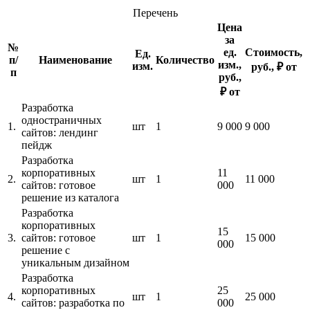
Перечень
Цена
за
№
ед.
Стоимость,
Ед.
п/
Наименование
Количество
изм.,
изм.
руб., ₽ от
п
руб.,
₽ от
Разработка
одностраничных
1.
шт
1
9 000
9 000
сайтов: лендинг
пейдж
Разработка
корпоративных
11
2.
шт
1
11 000
сайтов: готовое
000
решение из каталога
Разработка
корпоративных
15
3.
сайтов: готовое
шт
1
15 000
000
решение с
уникальным дизайном
Разработка
корпоративных
25
4.
шт
1
25 000
сайтов: разработка по
000