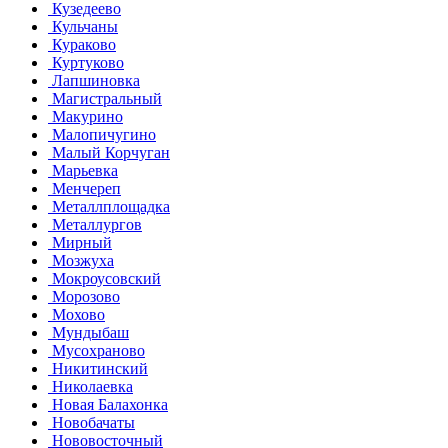
Кузедеево
Кульчаны
Кураково
Куртуково
Лапшиновка
Магистральный
Макурино
Малопичугино
Малый Корчуган
Марьевка
Менчереп
Металлплощадка
Металлургов
Мирный
Мозжуха
Мокроусовский
Морозово
Мохово
Мундыбаш
Мусохраново
Никитинский
Николаевка
Новая Балахонка
Новобачаты
Нововосточный