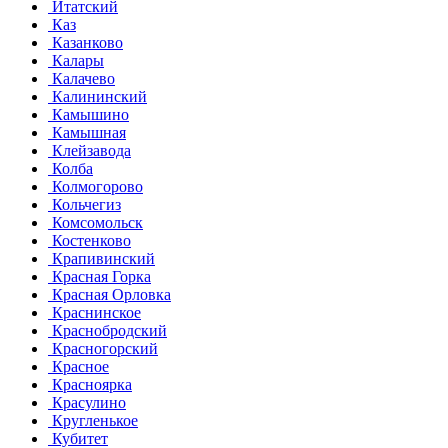
Итатский
Каз
Казанково
Калары
Калачево
Калининский
Камышино
Камышная
Клейзавода
Колба
Колмогорово
Кольчегиз
Комсомольск
Костенково
Крапивинский
Красная Горка
Красная Орловка
Краснинское
Краснобродский
Красногорский
Красное
Красноярка
Красулино
Кругленькое
Кубитет