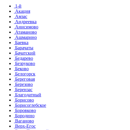
1-й
Акация
Амзас
Андреевка
Анисимово
Атаманово
Ашмарино
Баевка
Барачаты
Бачатский
Бедарево
Безруково
Беково
Белогорск
Береговая
Березово
Берензас
Благодатный
Борисово
Борисоглебское
Боровково
Бородино
Ваганово
Верх-Егос