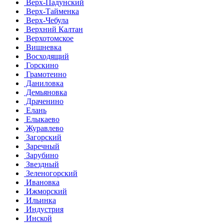
Верх-Падунский
Верх-Тайменка
Верх-Чебула
Верхний Калтан
Верхотомское
Вишневка
Восходящий
Горскино
Грамотеино
Даниловка
Демьяновка
Драченино
Елань
Елыкаево
Журавлево
Загорский
Заречный
Зарубино
Звездный
Зеленогорский
Ивановка
Ижморский
Ильинка
Индустрия
Инской