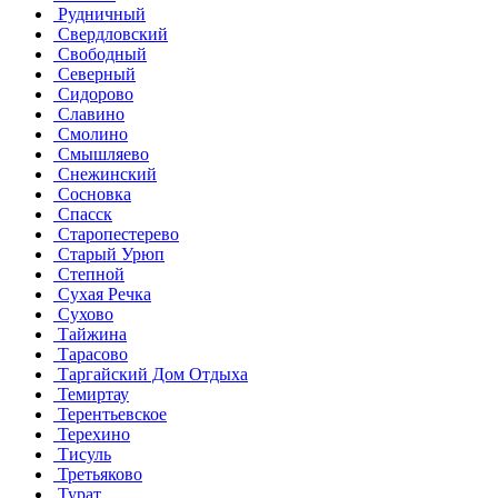
Рудничный
Свердловский
Свободный
Северный
Сидорово
Славино
Смолино
Смышляево
Снежинский
Сосновка
Спасск
Старопестерево
Старый Урюп
Степной
Сухая Речка
Сухово
Тайжина
Тарасово
Таргайский Дом Отдыха
Темиртау
Терентьевское
Терехино
Тисуль
Третьяково
Турат