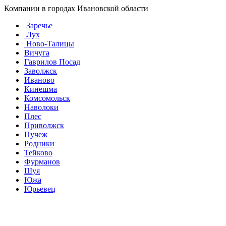
Компании в городах Ивановской области
Заречье
Лух
Ново-Талицы
Вичуга
Гаврилов Посад
Заволжск
Иваново
Кинешма
Комсомольск
Наволоки
Плес
Приволжск
Пучеж
Родники
Тейково
Фурманов
Шуя
Южа
Юрьевец