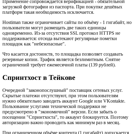
Применение сопровождается верификацией - обязательной
загрузкой фотографии из паспорта. При покупке дешёвых
платформ такая необходимость исключается.
Hostiman также ограничивает сайты по объёму - 1 гигабайт, но
пользователи могут размещать две таких единицы
одновременно. Из-за отсутствия SSL протокол HTTPS не
поддерживается: отсюда вытекают регулярные пометки
площадок как "небезопасные".
Что касается достоинств, то площадка позволяет создавать
резервные копии. Трафик является безлимитным. Снятие
ограничений требует ежемесячной платы (139 рублей).
Спринтхост в Тейкове
Очередной "законопослушный" поставщик сетевых услуг.
Скрытые платежи отсутствуют, при этом пользователям
нужно обязательно заводить аккаунт Google или VKontakte.
Пользование услугами технической поддержки не
предусмотрено в "экономичной" версии. Если забыть о
посещении "Спринтхоста", то аккаунт блокируется. Поэтому
авторизацию важно проводить как минимум раз в месяц.
При ограниченном объёме контента (1 гигабайт) допускается