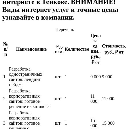
интернете в Тейкове. ВНИМАНИЕ!
Виды интернет услуг и точные цены
узнавайте в компании.
Перечень
Цена
за
№
ед.
Стоимость,
Ед.
п/
Наименование
Количество
изм.,
изм.
руб., ₽ от
п
руб.,
₽ от
Разработка
одностраничных
1.
шт
1
9 000
9 000
сайтов: лендинг
пейдж
Разработка
корпоративных
11
2.
шт
1
11 000
сайтов: готовое
000
решение из каталога
Разработка
корпоративных
15
3.
сайтов: готовое
шт
1
15 000
000
решение с