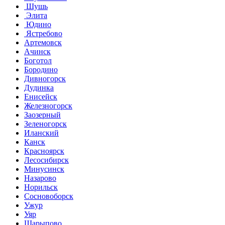
Шушь
Элита
Юдино
Ястребово
Артемовск
Ачинск
Боготол
Бородино
Дивногорск
Дудинка
Енисейск
Железногорск
Заозерный
Зеленогорск
Иланский
Канск
Красноярск
Лесосибирск
Минусинск
Назарово
Норильск
Сосновоборск
Ужур
Уяр
Шарыпово