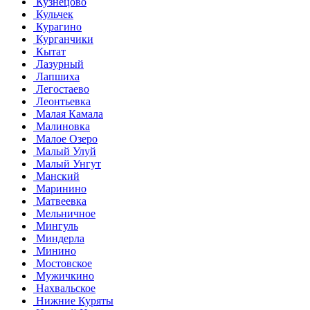
Кузнецово
Кульчек
Курагино
Курганчики
Кытат
Лазурный
Лапшиха
Легостаево
Леонтьевка
Малая Камала
Малиновка
Малое Озеро
Малый Улуй
Малый Унгут
Манский
Маринино
Матвеевка
Мельничное
Мингуль
Миндерла
Минино
Мостовское
Мужичкино
Нахвальское
Нижние Куряты