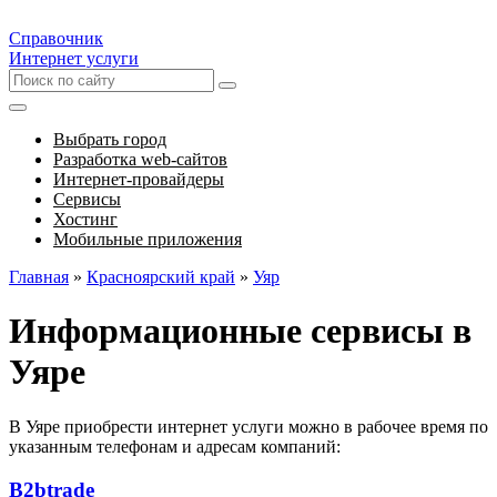
Справочник
Интернет услуги
Выбрать город
Разработка web-сайтов
Интернет-провайдеры
Сервисы
Хостинг
Мобильные приложения
Главная
»
Красноярский край
»
Уяр
Информационные сервисы в
Уяре
В Уяре приобрести интернет услуги можно в рабочее время по
указанным телефонам и адресам компаний:
В2btradе