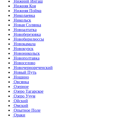
Нижний Ингаш
Нижняя Коя
Нижняя Пойма
Николаевка
Никольск
Новая Солянка
Новоалтатка
Новоберезовка
Новобирилюссы
Новокамала
Новокурск
Новоникольск
Новополтавка
Новоселово
Новочернореченский
Новый Путь
Ношино
Овсянка
Озерное
Озеро Тагарское
Озеро Учум
Ойский
Омский
Опытное Поле
Ораки