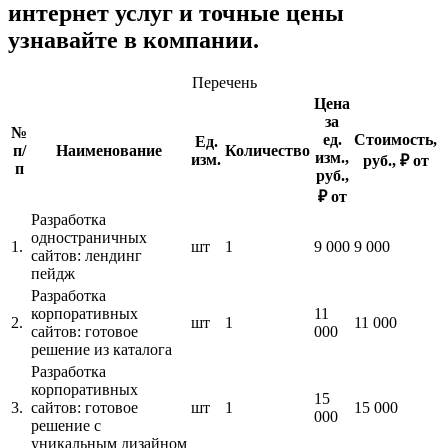
интернет услуг и точные цены
узнавайте в компании.
Перечень
Цена
за
№
ед.
Стоимость,
Ед.
п/
Наименование
Количество
изм.,
изм.
руб., ₽ от
п
руб.,
₽ от
Разработка
одностраничных
1.
шт
1
9 000
9 000
сайтов: лендинг
пейдж
Разработка
корпоративных
11
2.
шт
1
11 000
сайтов: готовое
000
решение из каталога
Разработка
корпоративных
15
3.
сайтов: готовое
шт
1
15 000
000
решение с
уникальным дизайном