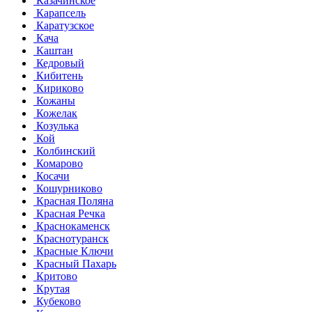
Казачинское
Карапсель
Каратузское
Кача
Каштан
Кедровый
Кибитень
Кириково
Кожаны
Кожелак
Козулька
Кой
Колбинский
Комарово
Косачи
Кошурниково
Красная Поляна
Красная Речка
Краснокаменск
Краснотуранск
Красные Ключи
Красный Пахарь
Критово
Крутая
Кубеково