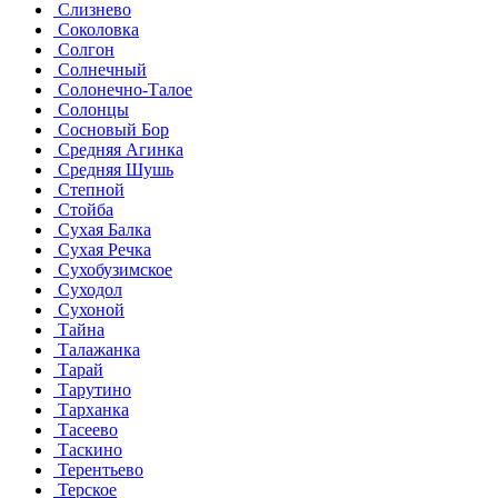
Слизнево
Соколовка
Солгон
Солнечный
Солонечно-Талое
Солонцы
Сосновый Бор
Средняя Агинка
Средняя Шушь
Степной
Стойба
Сухая Балка
Сухая Речка
Сухобузимское
Суходол
Сухоной
Тайна
Талажанка
Тарай
Тарутино
Тарханка
Тасеево
Таскино
Терентьево
Терское