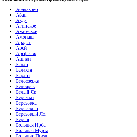
Абалаково
Абан
Авда
Агинское
Ажинское
Амонаш
Арадан
Арей
Арефьево
Ашпан
Балай
Балахта
Бараит
Белоозерка
Белоярск
Белый Яр
Бережки
Березовка
Березовый
Березовый Лог
Береш
Большая Ирба
Большая Мурта
Большие Пруды