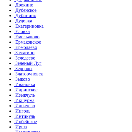
Дрокино
Дубенское
Дубинино
Дудовка
Екатериновка
Еловка
Емельяново
Ермаковское
Ермолаево
Замятино
Зеледеево
Зеленый Луг
Зерцалы
Златоруновск
Зыково
Ивановка
Идринское
Изыкчуль
Икшурма
Ильичево
Инголь
Интикуль
Ирбейское
Ирша