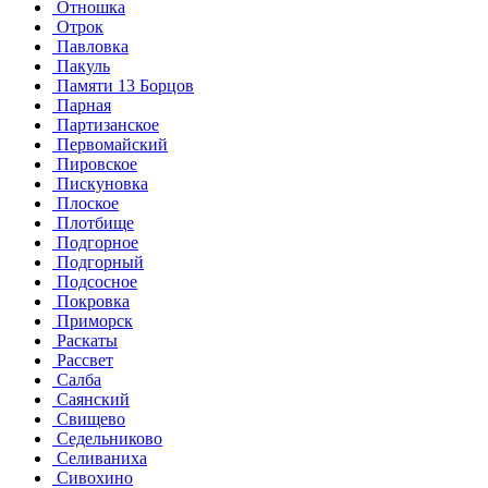
Отношка
Отрок
Павловка
Пакуль
Памяти 13 Борцов
Парная
Партизанское
Первомайский
Пировское
Пискуновка
Плоское
Плотбище
Подгорное
Подгорный
Подсосное
Покровка
Приморск
Раскаты
Рассвет
Салба
Саянский
Свищево
Седельниково
Селиваниха
Сивохино