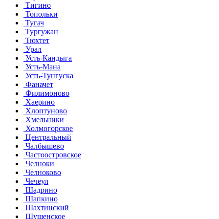
Тигино
Топольки
Тугач
Тургужан
Тюхтет
Урал
Усть-Кандыга
Усть-Мана
Усть-Тунгуска
Фаначет
Филимоново
Хаерино
Хлоптуново
Хмельники
Холмогорское
Центральный
Чалбышево
Частоостровское
Челноки
Челноково
Чечеул
Шадрино
Шапкино
Шахтинский
Шушенское