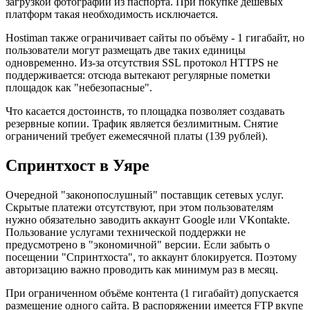
загрузкой фотографии из паспорта. При покупке дешёвых
платформ такая необходимость исключается.
Hostiman также ограничивает сайты по объёму - 1 гигабайт, но
пользователи могут размещать две таких единицы
одновременно. Из-за отсутствия SSL протокол HTTPS не
поддерживается: отсюда вытекают регулярные пометки
площадок как "небезопасные".
Что касается достоинств, то площадка позволяет создавать
резервные копии. Трафик является безлимитным. Снятие
ограничений требует ежемесячной платы (139 рублей).
Спринтхост в Уяре
Очередной "законопослушный" поставщик сетевых услуг.
Скрытые платежи отсутствуют, при этом пользователям
нужно обязательно заводить аккаунт Google или VKontakte.
Пользование услугами технической поддержки не
предусмотрено в "экономичной" версии. Если забыть о
посещении "Спринтхоста", то аккаунт блокируется. Поэтому
авторизацию важно проводить как минимум раз в месяц.
При ограниченном объёме контента (1 гигабайт) допускается
размещение одного сайта. В распоряжении имеется FTP вкупе