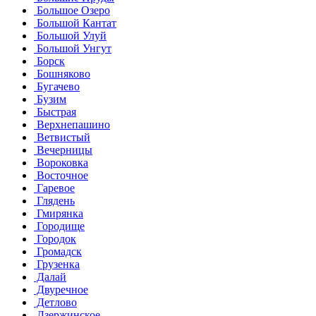
Большое Озеро
Большой Кантат
Большой Улуй
Большой Унгут
Борск
Бошняково
Бугачево
Бузим
Быстрая
Верхнепашино
Ветвистый
Вечерницы
Вороковка
Восточное
Гаревое
Глядень
Гмирянка
Городище
Городок
Громадск
Грузенка
Далай
Двуречное
Детлово
Дзержинское