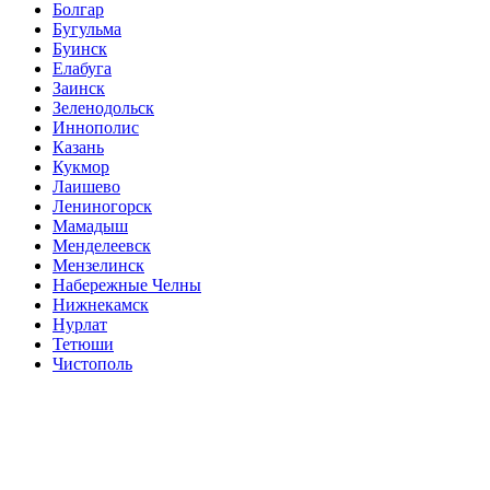
Болгар
Бугульма
Буинск
Елабуга
Заинск
Зеленодольск
Иннополис
Казань
Кукмор
Лаишево
Лениногорск
Мамадыш
Менделеевск
Мензелинск
Набережные Челны
Нижнекамск
Нурлат
Тетюши
Чистополь