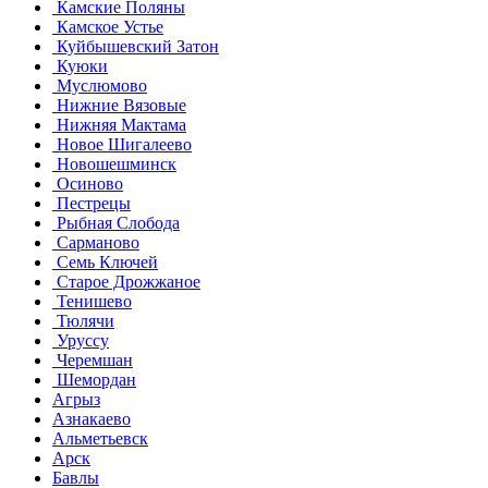
Камские Поляны
Камское Устье
Куйбышевский Затон
Куюки
Муслюмово
Нижние Вязовые
Нижняя Мактама
Новое Шигалеево
Новошешминск
Осиново
Пестрецы
Рыбная Слобода
Сарманово
Семь Ключей
Старое Дрожжаное
Тенишево
Тюлячи
Уруссу
Черемшан
Шемордан
Агрыз
Азнакаево
Альметьевск
Арск
Бавлы