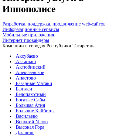
Иннополисе
Разработка, поддержка, продвижение web-сайтов
Информационные сервисы
Мобильные приложения
Интернет-провайдеры
Компании в городах Республики Татарстана
Аксубаево
Актаныш
Актюбинский
Алексеевское
Апастово
Базарные Матаки
Балтаси
Белопахотный
Богатые Сабы
Большая Атня
Большие Кайбицы
Васильево
Верхний Услон
Высокая Гора
Джалиль