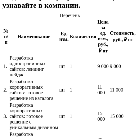
узнавайте в компании.
Перечень
Цена
за
№
ед.
Стоимость,
Ед.
п/
Наименование
Количество
изм.,
изм.
руб., ₽ от
п
руб.,
₽ от
Разработка
одностраничных
1.
шт
1
9 000
9 000
сайтов: лендинг
пейдж
Разработка
корпоративных
11
2.
шт
1
11 000
сайтов: готовое
000
решение из каталога
Разработка
корпоративных
15
3.
сайтов: готовое
шт
1
15 000
000
решение с
уникальным дизайном
Разработка