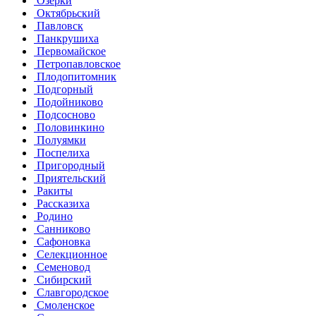
Озерки
Октябрьский
Павловск
Панкрушиха
Первомайское
Петропавловское
Плодопитомник
Подгорный
Подойниково
Подсосново
Половинкино
Полуямки
Поспелиха
Пригородный
Приятельский
Ракиты
Рассказиха
Родино
Санниково
Сафоновка
Селекционное
Семеновод
Сибирский
Славгородское
Смоленское