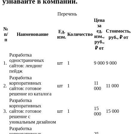
узнавайте в компании.
Перечень
Цена
за
№
ед.
Стоимость,
Ед.
п/
Наименование
Количество
изм.,
изм.
руб., ₽ от
п
руб.,
₽ от
Разработка
одностраничных
1.
шт
1
9 000
9 000
сайтов: лендинг
пейдж
Разработка
корпоративных
11
2.
шт
1
11 000
сайтов: готовое
000
решение из каталога
Разработка
корпоративных
15
3.
сайтов: готовое
шт
1
15 000
000
решение с
уникальным дизайном
Разработка
корпоративных
25