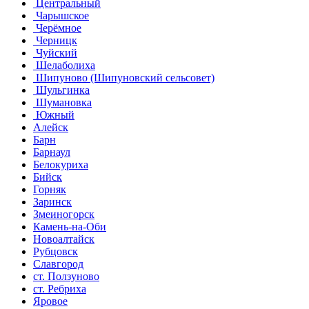
Центральный
Чарышское
Черёмное
Черницк
Чуйский
Шелаболиха
Шипуново (Шипуновский сельсовет)
Шульгинка
Шумановка
Южный
Алейск
Барн
Барнаул
Белокуриха
Бийск
Горняк
Заринск
Змеиногорск
Камень-на-Оби
Новоалтайск
Рубцовск
Славгород
ст. Ползуново
ст. Ребриха
Яровое