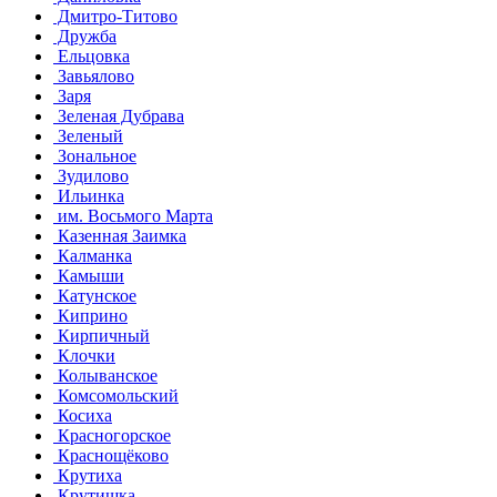
Дмитро-Титово
Дружба
Ельцовка
Завьялово
Заря
Зеленая Дубрава
Зеленый
Зональное
Зудилово
Ильинка
им. Восьмого Марта
Казенная Заимка
Калманка
Камыши
Катунское
Киприно
Кирпичный
Клочки
Колыванское
Комсомольский
Косиха
Красногорское
Краснощёково
Крутиха
Крутишка