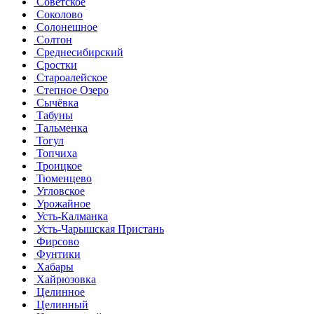
Советское
Соколово
Солонешное
Солтон
Среднесибирский
Сростки
Староалейское
Степное Озеро
Сычёвка
Табуны
Тальменка
Тогул
Топчиха
Троицкое
Тюменцево
Угловское
Урожайное
Усть-Калманка
Усть-Чарышская Пристань
Фирсово
Фунтики
Хабары
Хайрюзовка
Целинное
Целинный