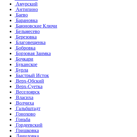
Амурский
Антипино
Баево
Барановка
Баюновские Ключи
Бельмесево
Березовка
Благовещенка
Бобровка
Борзовая Заимка
Бочкари
Буканское
Бурла
Быстрый Исток
Верх-Обский
Верх-Суетка
Веселоярск
Власиха
Волчиха
Гальбштадт
Гонохово
Гоньба
Гордеевский
Гришковка
Даниловка