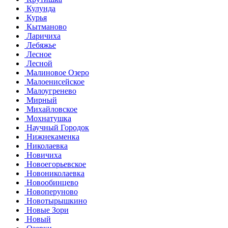
Кулунда
Курья
Кытманово
Ларичиха
Лебяжье
Лесное
Лесной
Малиновое Озеро
Малоенисейское
Малоугренево
Мирный
Михайловское
Мохнатушка
Научный Городок
Нижнекаменка
Николаевка
Новичиха
Новоегорьевское
Новониколаевка
Новообинцево
Новоперуново
Новотырышкино
Новые Зори
Новый