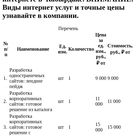
Виды интернет услуг и точные цены
узнавайте в компании.
Перечень
Цена
за
№
ед.
Стоимость,
Ед.
п/
Наименование
Количество
изм.,
изм.
руб., ₽ от
п
руб.,
₽ от
Разработка
одностраничных
1.
шт
1
9 000
9 000
сайтов: лендинг
пейдж
Разработка
корпоративных
11
2.
шт
1
11 000
сайтов: готовое
000
решение из каталога
Разработка
корпоративных
15
3.
сайтов: готовое
шт
1
15 000
000
решение с