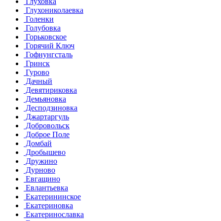
Глуховка
Глухониколаевка
Голенки
Голубовка
Горьковское
Горячий Ключ
Гофнунгсталь
Гринск
Гурово
Дачный
Девятириковка
Демьяновка
Десподзиновка
Джартаргуль
Добровольск
Доброе Поле
Домбай
Дробышево
Дружино
Дурново
Евгащино
Евлантьевка
Екатерининское
Екатериновка
Екатеринославка