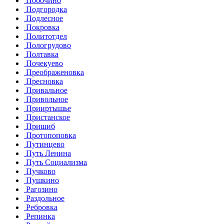
Побочино
Подгородка
Подлесное
Покровка
Политотдел
Пологрудово
Полтавка
Почекуево
Преображеновка
Пресновка
Привальное
Привольное
Прииртышье
Пристанское
Пришиб
Протопоповка
Путинцево
Путь Ленина
Путь Социализма
Пучково
Пушкино
Рагозино
Раздольное
Ребровка
Репинка