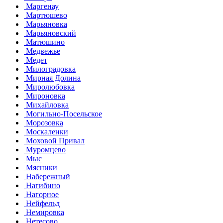
Маргенау
Мартюшево
Марьяновка
Марьяновский
Матюшино
Медвежье
Медет
Милоградовка
Мирная Долина
Миролюбовка
Мироновка
Михайловка
Могильно-Посельское
Морозовка
Москаленки
Моховой Привал
Муромцево
Мыс
Мясники
Набережный
Нагибино
Нагорное
Нейфельд
Немировка
Нетесово