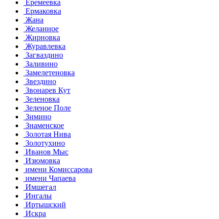
Еремеевка
Ермаковка
Жана
Желанное
Жирновка
Журавлевка
Загваздино
Заливино
Замелетеновка
Звездино
Звонарев Кут
Зеленовка
Зеленое Поле
Зимино
Знаменское
Золотая Нива
Золотухино
Иванов Мыс
Изюмовка
имени Комиссарова
имени Чапаева
Имшегал
Ингалы
Иртышский
Искра