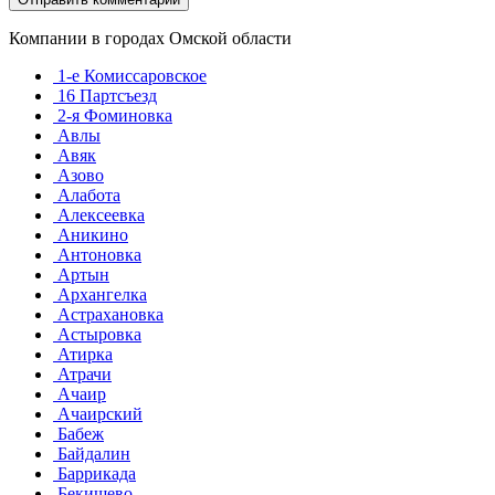
Компании в городах Омской области
1-е Комиссаровское
16 Партсъезд
2-я Фоминовка
Авлы
Авяк
Азово
Алабота
Алексеевка
Аникино
Антоновка
Артын
Архангелка
Астрахановка
Астыровка
Атирка
Атрачи
Ачаир
Ачаирский
Бабеж
Байдалин
Баррикада
Бекишево