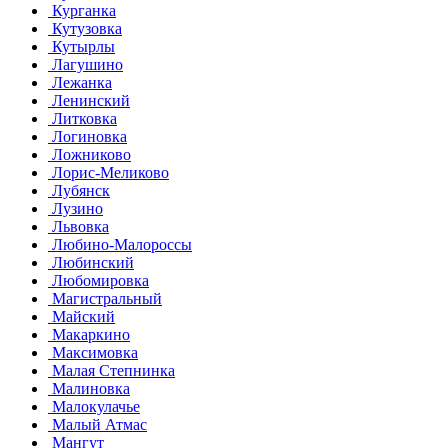
Курганка
Кутузовка
Кутырлы
Лагушино
Лежанка
Ленинский
Литковка
Логиновка
Ложниково
Лорис-Меликово
Лубянск
Лузино
Львовка
Любино-Малороссы
Любинский
Любомировка
Магистральный
Майский
Макаркино
Максимовка
Малая Степнинка
Малиновка
Малокулачье
Малый Атмас
Мангут