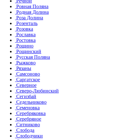
Речной
Ровная Поляна
Родная Долина
Роза Долина
Розенталь
Розовка
Рославка
Ростовка
Рощино
Рощинский
Русская Поляна
Рыжково
Рязаны
Самсоново
Саргатское
Северное
Северо-Любинский
Сегизбай
Седельниково
Семеновка
Серебряковка
Серебряное
Ситниково
Слобода
Слободчики