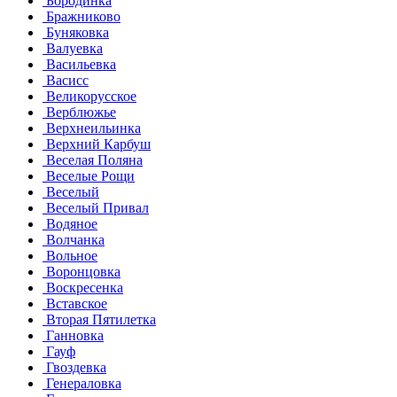
Бородинка
Бражниково
Буняковка
Валуевка
Васильевка
Васисс
Великорусское
Верблюжье
Верхнеильинка
Верхний Карбуш
Веселая Поляна
Веселые Рощи
Веселый
Веселый Привал
Водяное
Волчанка
Вольное
Воронцовка
Воскресенка
Вставское
Вторая Пятилетка
Ганновка
Гауф
Гвоздевка
Генераловка