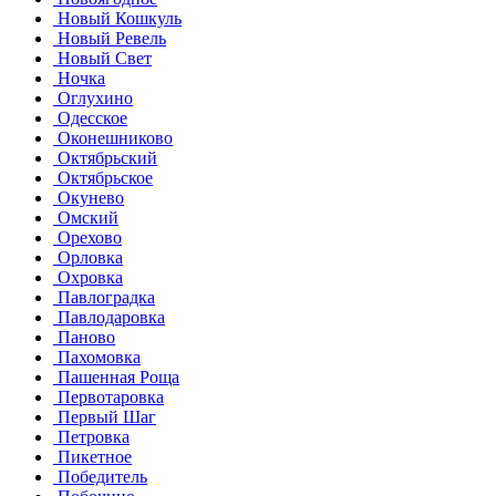
Новый Кошкуль
Новый Ревель
Новый Свет
Ночка
Оглухино
Одесское
Оконешниково
Октябрьский
Октябрьское
Окунево
Омский
Орехово
Орловка
Охровка
Павлоградка
Павлодаровка
Паново
Пахомовка
Пашенная Роща
Первотаровка
Первый Шаг
Петровка
Пикетное
Победитель