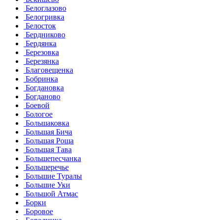
Белоглазово
Белогривка
Белосток
Бердниково
Бердянка
Березовка
Березянка
Благовещенка
Бобринка
Богдановка
Богданово
Боевой
Бологое
Большаковка
Большая Бича
Большая Роща
Большая Тава
Большепесчанка
Большеречье
Большие Туралы
Большие Уки
Большой Атмас
Борки
Боровое