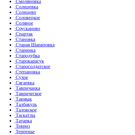
Смоляновка
Солнцевка
Солнцево
Соловецкое
Соляное
Соусканово
Спартак
Становка
Старая Шараповка
Старинка
Стародубка
Старокарасук
Старосолдатское
Степановка
Сухое
Сягаевка
Тавричанка
Таврическое
Такмык
Талбакуль
Таловское
Таскатлы
Татарка
Тевриз
Терпенье