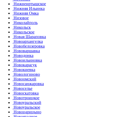
Нижнеиртышское
Нижняя Ильинка
Нижняя Омка
Низовое
Николайполь
Никольск
Никольское
Новая Шараповка
Новоархангелка
Новобелозеровка
Нововаршавка
Новодонка
Новоильиновка
Новокарасук
Новокиевка
Новологиново
Новоомский
Новосанжаровка
Новоселье
Новоскатовка
Новотроицкое
Новоуральский
Новоуральское
Новоцарицыно
Новоягодное