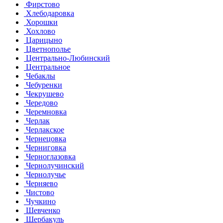
Фирстово
Хлебодаровка
Хорошки
Хохлово
Царицыно
Цветнополье
Центрально-Любинский
Центральное
Чебаклы
Чебуренки
Чекрушево
Чередово
Черемновка
Черлак
Черлакское
Чернецовка
Черниговка
Черноглазовка
Чернолучинский
Чернолучье
Черняево
Чистово
Чучкино
Шевченко
Шербакуль