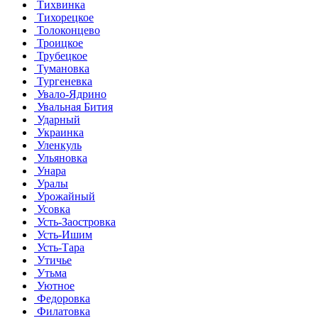
Тихвинка
Тихорецкое
Толоконцево
Троицкое
Трубецкое
Тумановка
Тургеневка
Увало-Ядрино
Увальная Бития
Ударный
Украинка
Уленкуль
Ульяновка
Унара
Уралы
Урожайный
Усовка
Усть-Заостровка
Усть-Ишим
Усть-Тара
Утичье
Утьма
Уютное
Федоровка
Филатовка