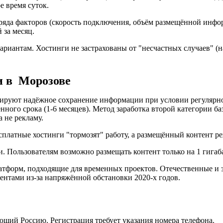
е время суток.
 ряда факторов (скорость подключения, объём размещённой инфо
 за месяц.
ариантам. Хостинги не застрахованы от "несчастных случаев" (
и в Морозове
нтируют надёжное сохранение информации при условии регулярн
нного срока (1-6 месяцев). Метод заработка второй категории ба
а не рекламу.
платные хостинги "тормозят" работу, а размещённый контент ре
 Пользователям возможно размещать контент только на 1 гигаб
атформ, подходящие для временных проектов. Отечественные и 
ентами из-за напряжённой обстановки 2020-х годов.
ющий Россию. Регистрация требует указания номера телефона.