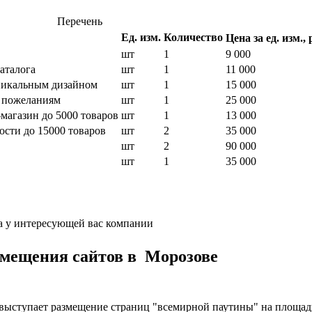
Перечень
Ед. изм.
Количество
Цена за ед. изм., 
шт
1
9 000
аталога
шт
1
11 000
уникальным дизайном
шт
1
15 000
м пожеланиям
шт
1
25 000
магазин до 5000 товаров
шт
1
13 000
ости до 15000 товаров
шт
2
35 000
шт
2
90 000
шт
1
35 000
а у интересующей вас компании
змещения сайтов в Морозове
 выступает размещение страниц "всемирной паутины" на площад