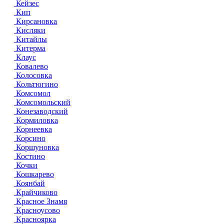
Кейзес
Кип
Кирсановка
Кисляки
Китайлы
Китерма
Клаус
Ковалево
Колосовка
Кольтюгино
Комсомол
Комсомольский
Конезаводский
Кормиловка
Корнеевка
Корсино
Коршуновка
Костино
Кочки
Кошкарево
Коянбай
Крайчиково
Красное Знамя
Красноусово
Красноярка