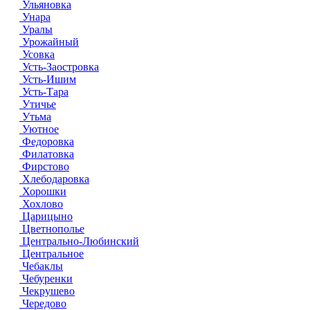
Ульяновка
Унара
Уралы
Урожайный
Усовка
Усть-Заостровка
Усть-Ишим
Усть-Тара
Утичье
Утьма
Уютное
Федоровка
Филатовка
Фирстово
Хлебодаровка
Хорошки
Хохлово
Царицыно
Цветнополье
Центрально-Любинский
Центральное
Чебаклы
Чебуренки
Чекрушево
Чередово