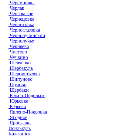
Черемновка
Черлак
Черлакское
Чернецовка
Черниговка
Черноглазовка
Чернолучинский
Чернолучье
Черняево
Чистово
Чучкино
Шевченко
Шербакуль
Шереметьевка
Шипуново
Шухово
Щербаки
Южно-Подольск
Юрьевка
Юрьево
Явлено-Покровка
Ягодное
Ярославка
Исилькуль
Калачинск