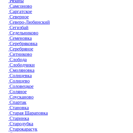
Рязаны
Самсоново
Саргатское
Северное
Северо-Любинский
Сегизбай
Седельниково
Семеновка
Серебряковка
Серебряное
Ситниково
Слобода
Слободчики
Смоляновка
Солнцевка
Солнцево
Соловецкое
Соляное
Соусканово
Спартак
Становка
Старая Шараповка
Старинка
Стародубка
Старокарасук