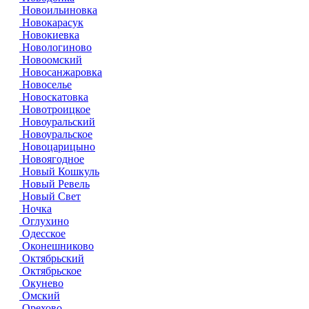
Новоильиновка
Новокарасук
Новокиевка
Новологиново
Новоомский
Новосанжаровка
Новоселье
Новоскатовка
Новотроицкое
Новоуральский
Новоуральское
Новоцарицыно
Новоягодное
Новый Кошкуль
Новый Ревель
Новый Свет
Ночка
Оглухино
Одесское
Оконешниково
Октябрьский
Октябрьское
Окунево
Омский
Орехово