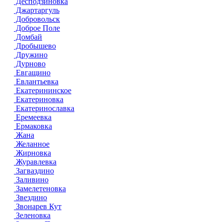
Десподзиновка
Джартаргуль
Добровольск
Доброе Поле
Домбай
Дробышево
Дружино
Дурново
Евгащино
Евлантьевка
Екатерининское
Екатериновка
Екатеринославка
Еремеевка
Ермаковка
Жана
Желанное
Жирновка
Журавлевка
Загваздино
Заливино
Замелетеновка
Звездино
Звонарев Кут
Зеленовка