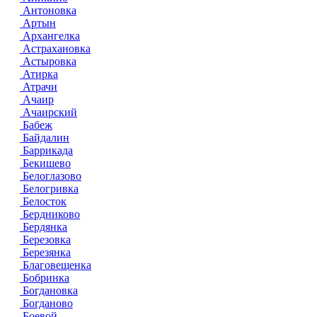
Антоновка
Артын
Архангелка
Астрахановка
Астыровка
Атирка
Атрачи
Ачаир
Ачаирский
Бабеж
Байдалин
Баррикада
Бекишево
Белоглазово
Белогривка
Белосток
Бердниково
Бердянка
Березовка
Березянка
Благовещенка
Бобринка
Богдановка
Богданово
Боевой