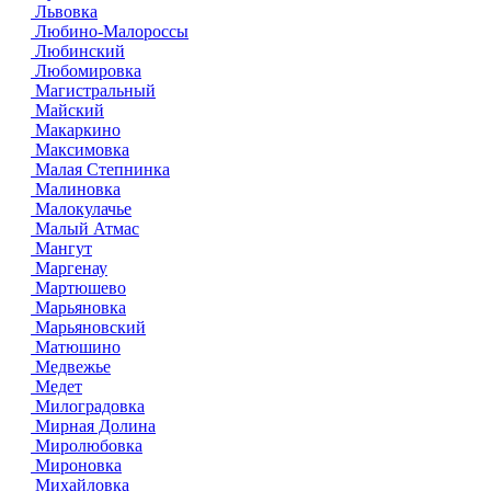
Львовка
Любино-Малороссы
Любинский
Любомировка
Магистральный
Майский
Макаркино
Максимовка
Малая Степнинка
Малиновка
Малокулачье
Малый Атмас
Мангут
Маргенау
Мартюшево
Марьяновка
Марьяновский
Матюшино
Медвежье
Медет
Милоградовка
Мирная Долина
Миролюбовка
Мироновка
Михайловка