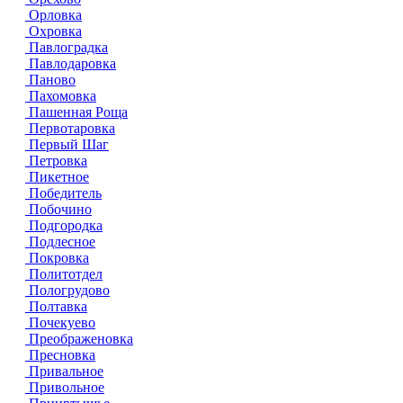
Орловка
Охровка
Павлоградка
Павлодаровка
Паново
Пахомовка
Пашенная Роща
Первотаровка
Первый Шаг
Петровка
Пикетное
Победитель
Побочино
Подгородка
Подлесное
Покровка
Политотдел
Пологрудово
Полтавка
Почекуево
Преображеновка
Пресновка
Привальное
Привольное