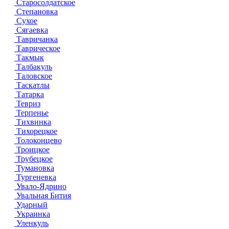
Старосолдатское
Степановка
Сухое
Сягаевка
Тавричанка
Таврическое
Такмык
Талбакуль
Таловское
Таскатлы
Татарка
Тевриз
Терпенье
Тихвинка
Тихорецкое
Толоконцево
Троицкое
Трубецкое
Тумановка
Тургеневка
Увало-Ядрино
Увальная Бития
Ударный
Украинка
Уленкуль