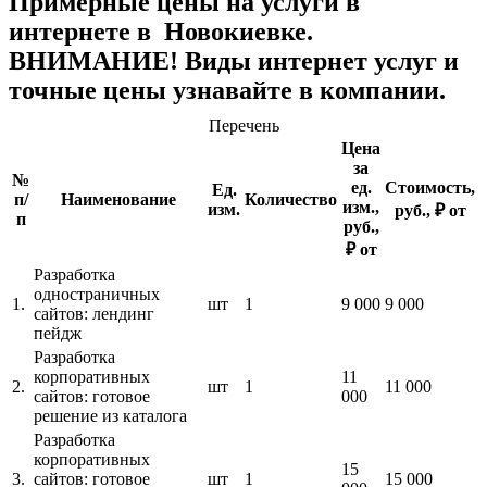
Примерные цены на услуги в
интернете в Новокиевке.
ВНИМАНИЕ! Виды интернет услуг и
точные цены узнавайте в компании.
Перечень
Цена
за
№
ед.
Стоимость,
Ед.
п/
Наименование
Количество
изм.,
изм.
руб., ₽ от
п
руб.,
₽ от
Разработка
одностраничных
1.
шт
1
9 000
9 000
сайтов: лендинг
пейдж
Разработка
корпоративных
11
2.
шт
1
11 000
сайтов: готовое
000
решение из каталога
Разработка
корпоративных
15
3.
сайтов: готовое
шт
1
15 000