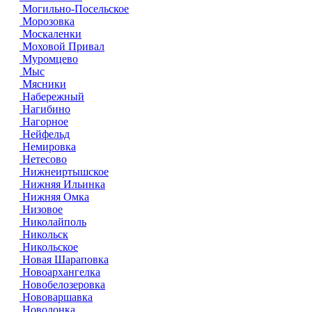
Могильно-Посельское
Морозовка
Москаленки
Моховой Привал
Муромцево
Мыс
Мясники
Набережный
Нагибино
Нагорное
Нейфельд
Немировка
Нетесово
Нижнеиртышское
Нижняя Ильинка
Нижняя Омка
Низовое
Николайполь
Никольск
Никольское
Новая Шараповка
Новоархангелка
Новобелозеровка
Нововаршавка
Новодонка