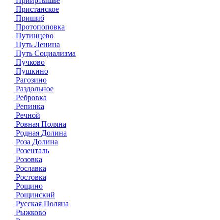
Прииртышье
Пристанское
Пришиб
Протопоповка
Путинцево
Путь Ленина
Путь Социализма
Пучково
Пушкино
Рагозино
Раздольное
Ребровка
Репинка
Речной
Ровная Поляна
Родная Долина
Роза Долина
Розенталь
Розовка
Рославка
Ростовка
Рощино
Рощинский
Русская Поляна
Рыжково