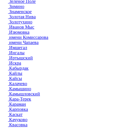
Зеленое Поле
Зимино
Знаменское
Золотая Нива
Золотухино
Иванов Мыс
Изюмовка
имени Комиссарова
имени Чапаева
Имшегал
Ингалы
Иртышский
Искра
Кабырдак
Кайлы
Кайсы
Калачево
Камышино
Камышловский
Кара-Терек
Караман
Карповка
Каскат
Качуково
Квасовка