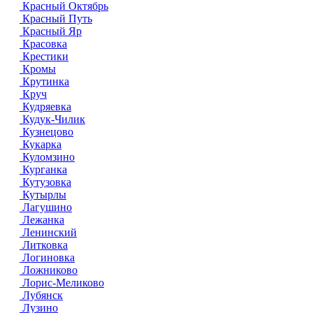
Красный Октябрь
Красный Путь
Красный Яр
Красовка
Крестики
Кромы
Крутинка
Круч
Кудряевка
Кудук-Чилик
Кузнецово
Кукарка
Куломзино
Курганка
Кутузовка
Кутырлы
Лагушино
Лежанка
Ленинский
Литковка
Логиновка
Ложниково
Лорис-Меликово
Лубянск
Лузино