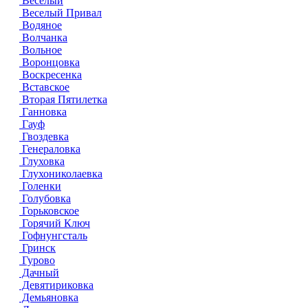
Веселый
Веселый Привал
Водяное
Волчанка
Вольное
Воронцовка
Воскресенка
Вставское
Вторая Пятилетка
Ганновка
Гауф
Гвоздевка
Генераловка
Глуховка
Глухониколаевка
Голенки
Голубовка
Горьковское
Горячий Ключ
Гофнунгсталь
Гринск
Гурово
Дачный
Девятириковка
Демьяновка