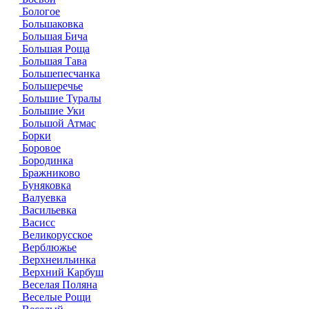
Бологое
Большаковка
Большая Бича
Большая Роща
Большая Тава
Большепесчанка
Большеречье
Большие Туралы
Большие Уки
Большой Атмас
Борки
Боровое
Бородинка
Бражниково
Буняковка
Валуевка
Васильевка
Васисс
Великорусское
Верблюжье
Верхнеильинка
Верхний Карбуш
Веселая Поляна
Веселые Рощи