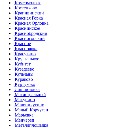
Комсомольск
Костенково
Крапивинский
Красная Горка
Красная Орловка
Краснинское
Краснобродский
Красногорский
Красное
Красноярка
Красулино
Кругленькое
Кубитет
Кузедеево
Кульчаны
Кураково
Куртуково
Лапшиновка
Магистральный
Макурино
Малопичугино
Малый Корчуган
Марьевка
Менчереп
Металлплощадка