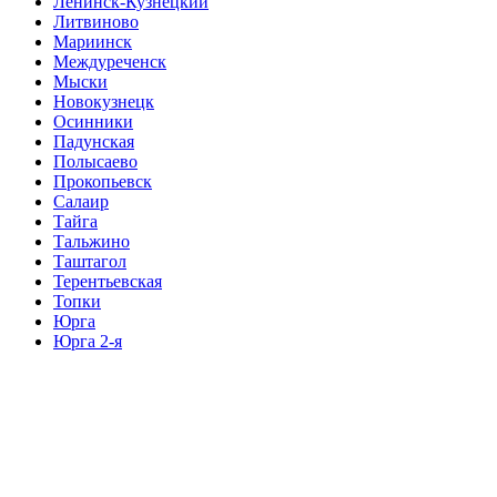
Ленинск-Кузнецкий
Литвиново
Мариинск
Междуреченск
Мыски
Новокузнецк
Осинники
Падунская
Полысаево
Прокопьевск
Салаир
Тайга
Тальжино
Таштагол
Терентьевская
Топки
Юрга
Юрга 2-я