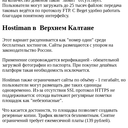
на количество доменов такой "лимит" отсутствует.
Пользователи могут загружать до 25 тысяч файлов: передача
таковых ведётся по протоколу FTP. С Beget удобно работать
благодаря понятному интерфейсу.
Hostiman в Верхнем Калтане
Этот вариант расценивается как "номер один" среди
бесплатных хостингов. Сайты размещаются с упором на
законодательство России.
Применение сопровождается верификацией - обязательной
загрузкой фотографии из паспорта. При покупке дешёвых
платформ такая необходимость исключается.
Hostiman также ограничивает сайты по объёму - 1 гигабайт, но
пользователи могут размещать две таких единицы
одновременно. Из-за отсутствия SSL протокол HTTPS не
поддерживается: отсюда вытекают регулярные пометки
площадок как "небезопасные".
Что касается достоинств, то площадка позволяет создавать
резервные копии. Трафик является безлимитным. Снятие
ограничений требует ежемесячной платы (139 рублей).