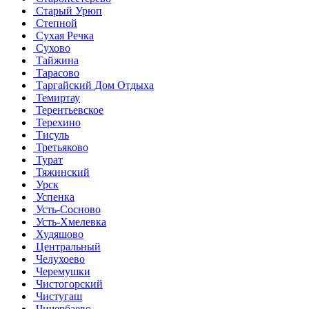
Старый Урюп
Степной
Сухая Речка
Сухово
Тайжина
Тарасово
Таргайский Дом Отдыха
Темиртау
Терентьевское
Терехино
Тисуль
Третьяково
Турат
Тяжинский
Урск
Успенка
Усть-Сосново
Усть-Хмелевка
Худяшово
Центральный
Челухоево
Черемушки
Чистогорский
Чистугаш
Чичербаево