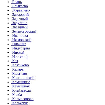
Елань
Елыкаево
Журавлево
Загорский
Заречный
Зарубино
Звездный
Зеленогорский
Ивановка
Ижморский
Ильинка
Индустрия
Инской
Итатский
Каз
Казанково
Калары
Калачево
Калининский
Камышино
Камышная
Клейзавода
Колба
Колмогорово
Кольчегиз