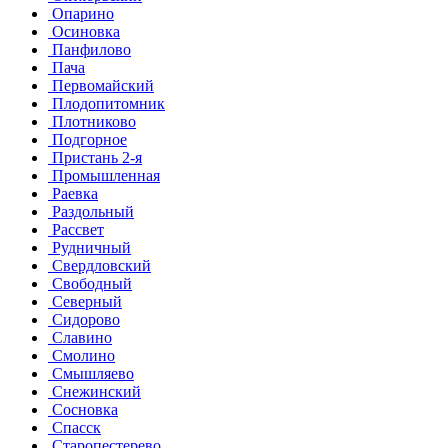
Опарино
Осиновка
Панфилово
Пача
Первомайский
Плодопитомник
Плотниково
Подгорное
Пристань 2-я
Промышленная
Раевка
Раздольный
Рассвет
Рудничный
Свердловский
Свободный
Северный
Сидорово
Славино
Смолино
Смышляево
Снежинский
Сосновка
Спасск
Старопестерево