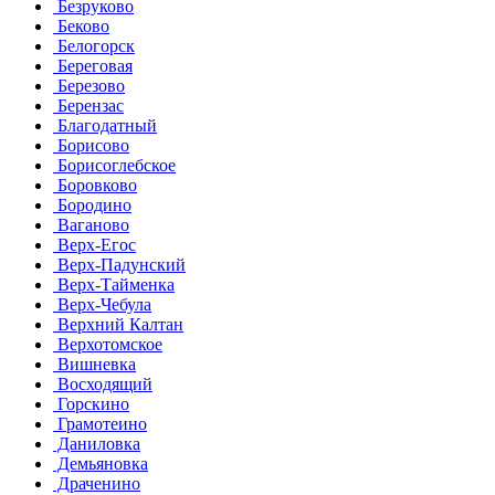
Безруково
Беково
Белогорск
Береговая
Березово
Берензас
Благодатный
Борисово
Борисоглебское
Боровково
Бородино
Ваганово
Верх-Егос
Верх-Падунский
Верх-Тайменка
Верх-Чебула
Верхний Калтан
Верхотомское
Вишневка
Восходящий
Горскино
Грамотеино
Даниловка
Демьяновка
Драченино