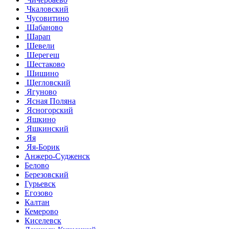
Чкаловский
Чусовитино
Шабаново
Шарап
Шевели
Шерегеш
Шестаково
Шишино
Щегловский
Ягуново
Ясная Поляна
Ясногорский
Яшкино
Яшкинский
Яя
Яя-Борик
Анжеро-Судженск
Белово
Березовский
Гурьевск
Егозово
Калтан
Кемерово
Киселевск