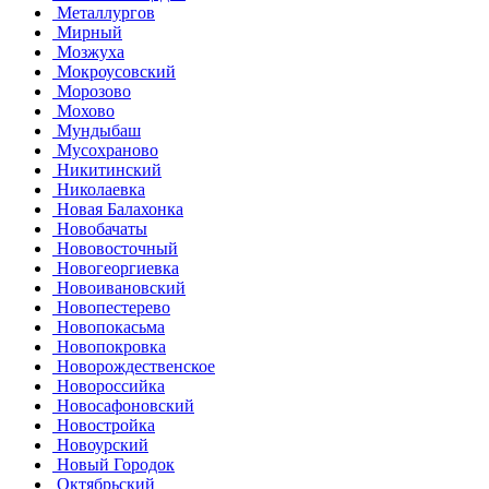
Металлургов
Мирный
Мозжуха
Мокроусовский
Морозово
Мохово
Мундыбаш
Мусохраново
Никитинский
Николаевка
Новая Балахонка
Новобачаты
Нововосточный
Новогеоргиевка
Новоивановский
Новопестерево
Новопокасьма
Новопокровка
Новорождественское
Новороссийка
Новосафоновский
Новостройка
Новоурский
Новый Городок
Октябрьский