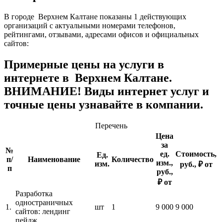
В городе Верхнем Калтане показаны 1 действующих
организаций с актуальными номерами телефонов,
рейтингами, отзывами, адресами офисов и официальных
сайтов:
Примерные цены на услуги в
интернете в Верхнем Калтане.
ВНИМАНИЕ! Виды интернет услуг и
точные цены узнавайте в компании.
Перечень
Цена
за
№
ед.
Стоимость,
Ед.
п/
Наименование
Количество
изм.,
изм.
руб., ₽ от
п
руб.,
₽ от
Разработка
одностраничных
1.
шт
1
9 000
9 000
сайтов: лендинг
пейдж