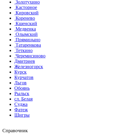
Золотухино
Касторное
Кировский
Коренево
Кшенский
Медвенка
Олымский
Прямицыно
Татаренкова
Теткино
Черемисиново
Дмитриев
Железногорск
Курск
Курчатов
Льгов
Обоянь
Рыльск
сл. Белая
Суджа
Фатеж
Щигры
Справочник