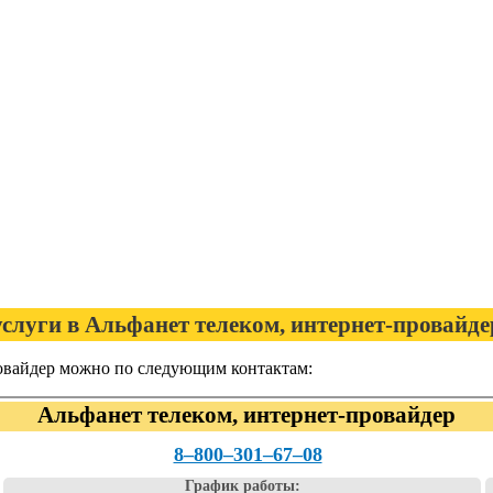
услуги в Альфанет телеком, интернет-провайд
ровайдер можно по следующим контактам:
Альфанет телеком, интернет-провайдер
8‒800‒301‒67‒08
График работы: