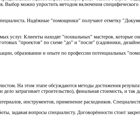
я. Выбор можно упростить методом включения специфического фи
специалиста. Надёжные "помощники" получают отметку "Докуме
ых услуг. Клиенты находят "похвальных" мастеров, которые ох
отовых "проектов" по схеме "до" и "после" (садовники, дизайн
кации, образовании и опыте по профессии потенциальных "помо
листом. На этом этапе обсуждаются методы достижения результа
 дело затрагивает строительство), финальная стоимость, и так д
материалов, инструментов, применение расходников. Специалист
оты, задавая вопросы специалисту. Договорённости стоит закре