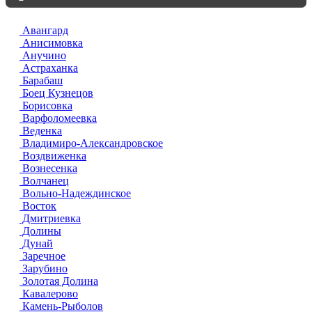
Авангард
Анисимовка
Анучино
Астраханка
Барабаш
Боец Кузнецов
Борисовка
Варфоломеевка
Веденка
Владимиро-Александровское
Воздвиженка
Вознесенка
Волчанец
Вольно-Надеждинское
Восток
Дмитриевка
Долины
Дунай
Заречное
Зарубино
Золотая Долина
Кавалерово
Камень-Рыболов