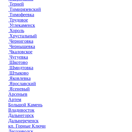
Терней
Тимирязевский
Тимофеевка
Трудовое
Углекаменск
Хороль
Хрустальный
Черниговка
Чернышевка
Чкаловское
Чугуевка
Шкотово
Шмидтовка
Штыково
Яковлевка
Ярославский
Ясеневый
Арсеньев
Артем
Большой Камень
Владивосток
Дальнегорск
Дальнереченск
кп. Горные Ключи
Лесозаводск