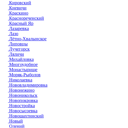
Кировский
Кневичи
Краскино
Краснореченский
Красный Яр
Лазаревка
Лазо
Лётно-Хвалынское
Липовцы
Лучегорск
Ляличи
Михайловка
Многоудобное
Монастырище
Моряк-Рыболов
Николаевка
Нововладимировка
Новонежино
Новоникольск
Новопокровка
Новостройка
Новосысоевка
Новошахтинский
Новый
Олений