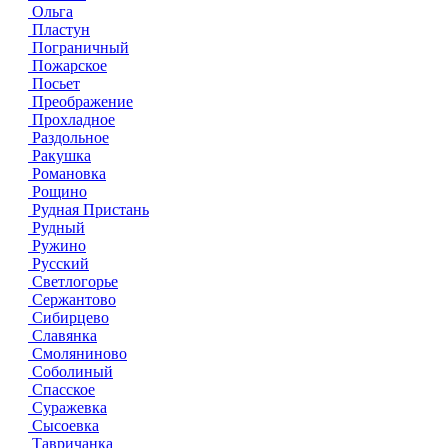
Ольга
Пластун
Пограничный
Пожарское
Посьет
Преображение
Прохладное
Раздольное
Ракушка
Романовка
Рощино
Рудная Пристань
Рудный
Ружино
Русский
Светлогорье
Сержантово
Сибирцево
Славянка
Смоляниново
Соболиный
Спасское
Суражевка
Сысоевка
Тавричанка