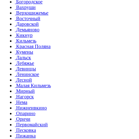
Богородское
Вахруши
Верхошижемье
Восточный
Даровской
Демьяново
Кикнур
Кильмезь
Красная Поляна
Кумены
Лальск
Лебяжье
Левинцы
Ленинское
Лесной
Малая Кильмезь
Мирный
Нагорск
Нема
Нижнеивкино
Опарино
Оричи
Первомайский
Песковка
Пижанка