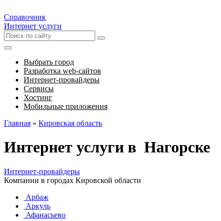
Справочник
Интернет услуги
Выбрать город
Разработка web-сайтов
Интернет-провайдеры
Сервисы
Хостинг
Мобильные приложения
Главная
»
Кировская область
Интернет услуги в Нагорске
Интернет-провайдеры
Компании в городах Кировской области
Арбаж
Аркуль
Афанасьево