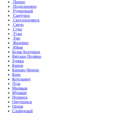
Пинюг
Подосиновец
Рудничный
Санчурск
Светлополянск
Свеча
Суна
Тужа
Уни
Фаленки
Юрья
Белая Холуница
Вятские Поляны
Зуевка
Киров
Кирово-Чепецк
Кирс
Котельнич
Луза
Малмыж
Мураши
Нолинск
Омутнинск
Орлов
Слободской