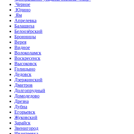
Черное
Юдино
Ям
Апрелевка
Балашиха
Белоозёрский
Бронницы
Верея
Видное
Волоколамск
Воскресенск
Высоковск
Голицыно
Дедовск
Дзержинский
Дмитров
Долгопрудный
Домодедово
Дрезна
Дубна
Егорьевск
Жуковский
Зарайск
Звенигород
Ивантеевка