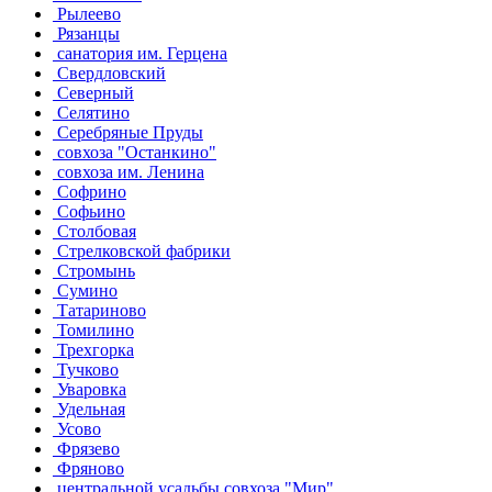
Рылеево
Рязанцы
санатория им. Герцена
Свердловский
Северный
Селятино
Серебряные Пруды
совхоза "Останкино"
совхоза им. Ленина
Софрино
Софьино
Столбовая
Стрелковской фабрики
Стромынь
Сумино
Татариново
Томилино
Трехгорка
Тучково
Уваровка
Удельная
Усово
Фрязево
Фряново
центральной усадьбы совхоза "Мир"