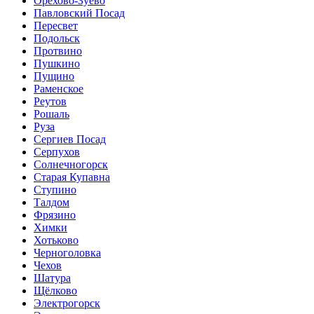
Орехово-Зуево
Павловский Посад
Пересвет
Подольск
Протвино
Пушкино
Пущино
Раменское
Реутов
Рошаль
Руза
Сергиев Посад
Серпухов
Солнечногорск
Старая Купавна
Ступино
Талдом
Фрязино
Химки
Хотьково
Черноголовка
Чехов
Шатура
Щёлково
Электрогорск