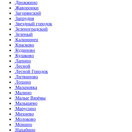
Дрожжино
Жаворонки
Загорянский
Запрудня
Звездный городок
Зеленоградский
Зеленый
Калининец
Красково
Кудиново
Кулаково
Лапино
Лесной
Лесной Городок
Литвиново
Лохино
Малаховка
Малино
Малые Вязёмы
Малышево
Марусино
Михнево
Молоково
Монино
Нахабино