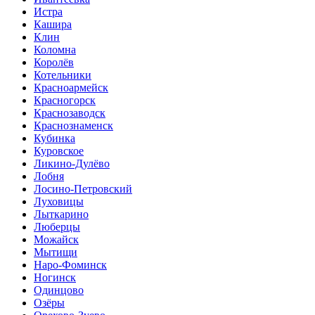
Истра
Кашира
Клин
Коломна
Королёв
Котельники
Красноармейск
Красногорск
Краснозаводск
Краснознаменск
Кубинка
Куровское
Ликино-Дулёво
Лобня
Лосино-Петровский
Луховицы
Лыткарино
Люберцы
Можайск
Мытищи
Наро-Фоминск
Ногинск
Одинцово
Озёры