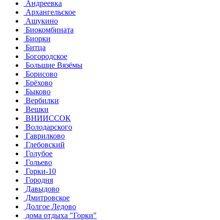
Андреевка
Архангельское
Ашукино
Биокомбината
Биорки
Битца
Богородское
Большие Вязёмы
Борисово
Брёхово
Быково
Вербилки
Вешки
ВНИИССОК
Володарского
Гаврилково
Глебовский
Голубое
Гольево
Горки-10
Городня
Давыдово
Дмитровское
Долгое Ледово
дома отдыха "Горки"