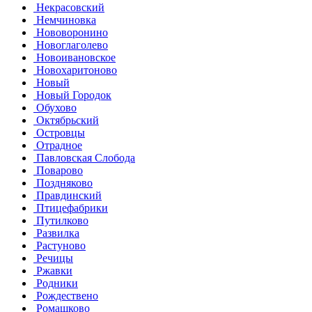
Некрасовский
Немчиновка
Нововоронино
Новоглаголево
Новоивановское
Новохаритоново
Новый
Новый Городок
Обухово
Октябрьский
Островцы
Отрадное
Павловская Слобода
Поварово
Поздняково
Правдинский
Птицефабрики
Путилково
Развилка
Растуново
Речицы
Ржавки
Родники
Рождествено
Ромашково