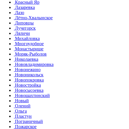
Красный Яр
Лазаревка
Лазо
Лётно-Хвалынское
Липовцы
Лучегорск
Ляличи
Михайловка
Многоудобное
Монастырище
Моряк-Рыболов
Николаевка
Нововладимировка
Новонежино
Новоникольск
Новопокровка
Новостройка
Новосысоевка
Новошахтинский
Новый
Олений
Ольга
Пластун
Пограничный
Пожарское