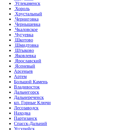
Углекаменск
Хороль
Хрустальный
Черниговка
Чернышевка
Чкаловское
Чугуевка
Шкотово
Шмидтовка
Штыково
Яковлевка
Ярославский
Ясеневый
Арсеньев
Артем
Большой Камень
Владивосток
Дальнегорск
Дальнереченск
кп. Горные Ключи
Лесозаводск
Находка
Партизанск
Спасск-Дальний
Уссурийск