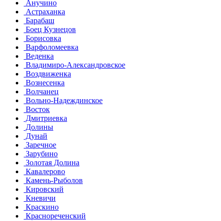
Анучино
Астраханка
Барабаш
Боец Кузнецов
Борисовка
Варфоломеевка
Веденка
Владимиро-Александровское
Воздвиженка
Вознесенка
Волчанец
Вольно-Надеждинское
Восток
Дмитриевка
Долины
Дунай
Заречное
Зарубино
Золотая Долина
Кавалерово
Камень-Рыболов
Кировский
Кневичи
Краскино
Краснореченский