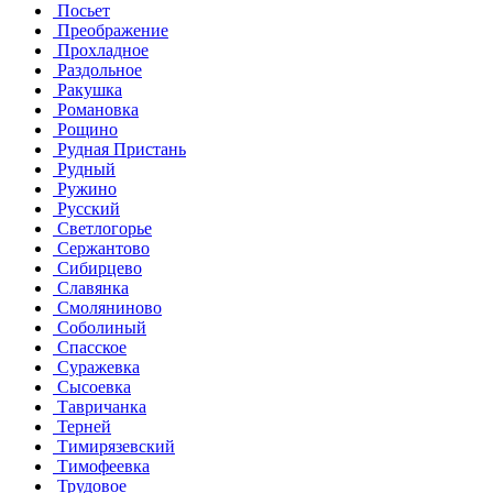
Посьет
Преображение
Прохладное
Раздольное
Ракушка
Романовка
Рощино
Рудная Пристань
Рудный
Ружино
Русский
Светлогорье
Сержантово
Сибирцево
Славянка
Смоляниново
Соболиный
Спасское
Суражевка
Сысоевка
Тавричанка
Терней
Тимирязевский
Тимофеевка
Трудовое