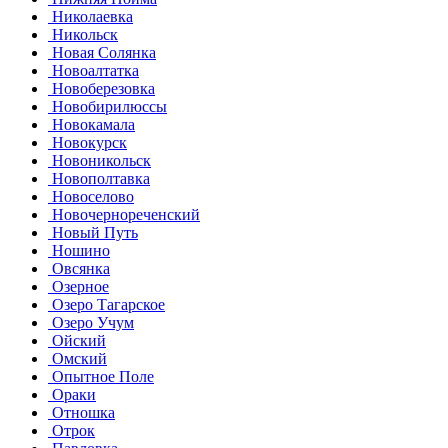
Николаевка
Никольск
Новая Солянка
Новоалтатка
Новоберезовка
Новобирилюссы
Новокамала
Новокурск
Новоникольск
Новополтавка
Новоселово
Новочернореченский
Новый Путь
Ношино
Овсянка
Озерное
Озеро Тагарское
Озеро Учум
Ойский
Омский
Опытное Поле
Ораки
Отношка
Отрок