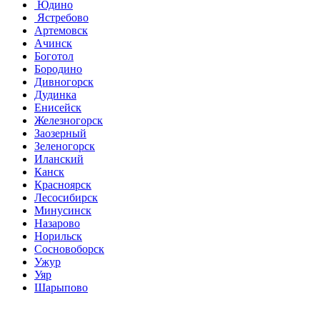
Юдино
Ястребово
Артемовск
Ачинск
Боготол
Бородино
Дивногорск
Дудинка
Енисейск
Железногорск
Заозерный
Зеленогорск
Иланский
Канск
Красноярск
Лесосибирск
Минусинск
Назарово
Норильск
Сосновоборск
Ужур
Уяр
Шарыпово