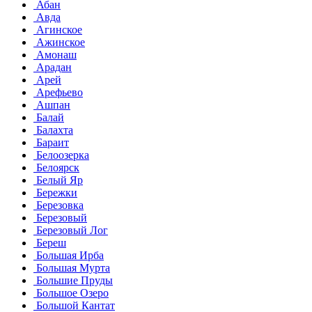
Абан
Авда
Агинское
Ажинское
Амонаш
Арадан
Арей
Арефьево
Ашпан
Балай
Балахта
Бараит
Белоозерка
Белоярск
Белый Яр
Бережки
Березовка
Березовый
Березовый Лог
Береш
Большая Ирба
Большая Мурта
Большие Пруды
Большое Озеро
Большой Кантат