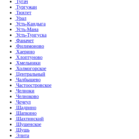
Тугач
Тургужан
Тюхтет
Урал
Усть-Кандыга
Усть-Мана
Усть-Тунгуска
Фаначет
Филимоново
Хаерино
Хлоптуново
Хмельники
Холмогорское
Центральный
Чалбышево
Частоостровское
Челноки
Челноково
Чечеул
Шадрино
Шапкино
Шахтинский
Шушенское
Шушь
Элита