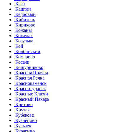
Кача
Каштан
Кедровый
Кибитень
Кириково
Кожаны
Кожелак
Козулька
Кой
Колбинский
Комарово
Косачи
Кошурниково
Красная Поляна
Красная Речка
Краснокаменск
Краснотуранск
Красные Ключи
Красный Пахарь
Критово
Крутая
Кубеково
Кузнецово
Кульчек
Курагино