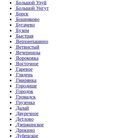
Большой Улуй
Большой Унгут
Борск
Бошняково
Бугачево
Бузим
Быстрая
Верхнепашино
Ветвистый
Вечерницы
Вороковка
Восточное
Гаревое
Глядень
Гмирянка
Городище
Городок
Громадск
Грузенка
Далай
Двуречное
Детлово
Дзержинское
Дрокино
Дубенское