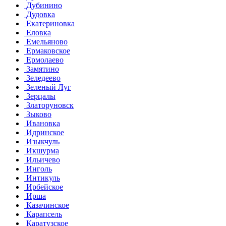
Дубинино
Дудовка
Екатериновка
Еловка
Емельяново
Ермаковское
Ермолаево
Замятино
Зеледеево
Зеленый Луг
Зерцалы
Златоруновск
Зыково
Ивановка
Идринское
Изыкчуль
Икшурма
Ильичево
Инголь
Интикуль
Ирбейское
Ирша
Казачинское
Карапсель
Каратузское