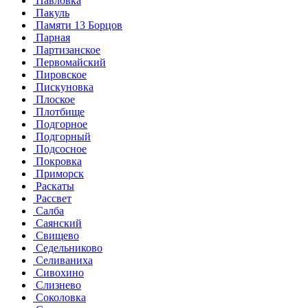
Павловка
Пакуль
Памяти 13 Борцов
Парная
Партизанское
Первомайский
Пировское
Пискуновка
Плоское
Плотбище
Подгорное
Подгорный
Подсосное
Покровка
Приморск
Раскаты
Рассвет
Салба
Саянский
Свищево
Седельниково
Селиваниха
Сивохино
Слизнево
Соколовка