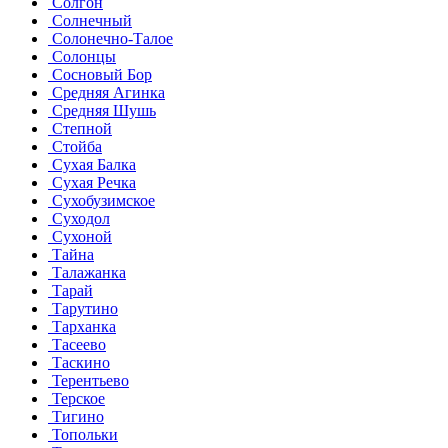
Солгон
Солнечный
Солонечно-Талое
Солонцы
Сосновый Бор
Средняя Агинка
Средняя Шушь
Степной
Стойба
Сухая Балка
Сухая Речка
Сухобузимское
Суходол
Сухоной
Тайна
Талажанка
Тарай
Тарутино
Тарханка
Тасеево
Таскино
Терентьево
Терское
Тигино
Топольки