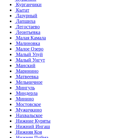
Курганчики
Кытат
Лазурный
Лапшиха
Легостаево
Леонтьевка
Малая Камала
Малиновка
Малое Озеро
Малый Улуй
Малый Унгут
Манский
Маринино
Матвеевка
Мельничное
Мингуль
Миндерла
Минино
Мостовское
Мужичкино
Нахвальское
Нижние Куряты
Нижний Ингаш
Нижняя Коя
Нижняя Пойма