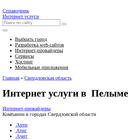
Справочник
Интернет услуги
Выбрать город
Разработка web-сайтов
Интернет-провайдеры
Сервисы
Хостинг
Мобильные приложения
Главная
»
Свердловская область
Интернет услуги в Пелыме
Интернет-провайдеры
Компании в городах Свердловской области
Арти
Атиг
Ачит