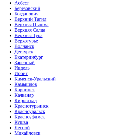
Асбест
Березовский
Богданович
Верхний Тагил
Верхняя Пышма
Верхняя Салда
Верхняя Тура
Верхотурье
Волчанск
Дегтярск
Екатеринбург
Заречный
Ивдель
Ирбит
Каменск-Уральский
Камышлов
Карпинск
Качканар
Кировград
Краснотурьинск
Красноуральск
Красноуфимск
Кушва
Лесной
Михайловск