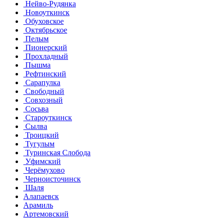
Нейво-Рудянка
Новоуткинск
Обуховское
Октябрьское
Пелым
Пионерский
Прохладный
Пышма
Рефтинский
Сарапулка
Свободный
Совхозный
Сосьва
Староуткинск
Сылва
Троицкий
Тугулым
Туринская Слобода
Уфимский
Черёмухово
Черноисточинск
Шаля
Алапаевск
Арамиль
Артемовский