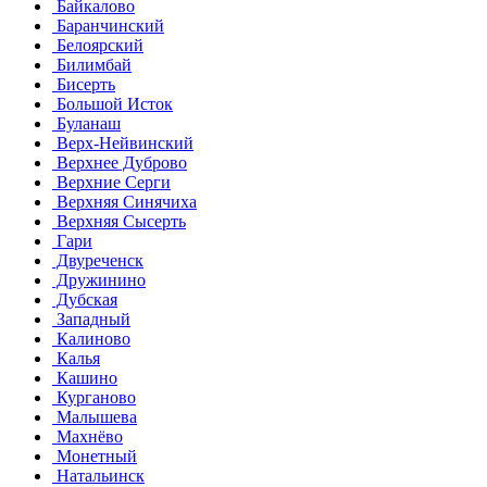
Байкалово
Баранчинский
Белоярский
Билимбай
Бисерть
Большой Исток
Буланаш
Верх-Нейвинский
Верхнее Дуброво
Верхние Серги
Верхняя Синячиха
Верхняя Сысерть
Гари
Двуреченск
Дружинино
Дубская
Западный
Калиново
Калья
Кашино
Курганово
Малышева
Махнёво
Монетный
Натальинск