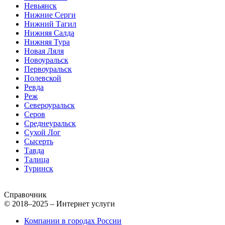
Невьянск
Нижние Серги
Нижний Тагил
Нижняя Салда
Нижняя Тура
Новая Ляля
Новоуральск
Первоуральск
Полевской
Ревда
Реж
Североуральск
Серов
Среднеуральск
Сухой Лог
Сысерть
Тавда
Талица
Туринск
Справочник
© 2018–2025 – Интернет услуги
Компании в городах России