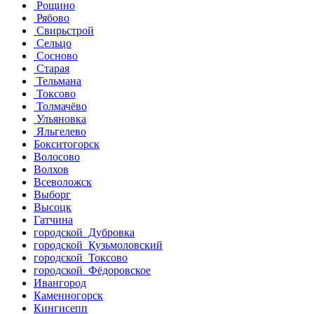
Рощино
Рябово
Свирьстрой
Сельцо
Сосново
Старая
Тельмана
Токсово
Толмачёво
Ульяновка
Яльгелево
Бокситогорск
Волосово
Волхов
Всеволожск
Выборг
Высоцк
Гатчина
городской Дубровка
городской Кузьмоловский
городской Токсово
городской Фёдоровское
Ивангород
Каменногорск
Кингисепп