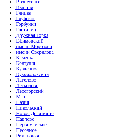
Вознесенье
Вырица
Глинка
Глубокое
Горбунки
Гостилицы
Дружная Горка
Ефимовский
имени Морозова
имени Свердлова
Каменка
Колтуши
Кузнечное
Кузьмоловский
Лаголово
Лесколово
Лесогорский
Мга
Назия
Никольский
Новое Девяткино
Павлово
Первомайское
Песочное
Романовка