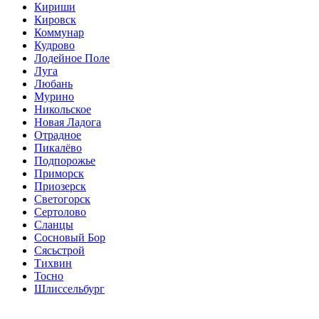
Кириши
Кировск
Коммунар
Кудрово
Лодейное Поле
Луга
Любань
Мурино
Никольское
Новая Ладога
Отрадное
Пикалёво
Подпорожье
Приморск
Приозерск
Светогорск
Сертолово
Сланцы
Сосновый Бор
Сясьстрой
Тихвин
Тосно
Шлиссельбург