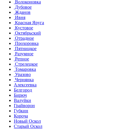
Волоконовка
Дубовое
Жданов
Ивня
Красная Яруга
Кустовое
Октябрьский
Отрадное
Прохоровка
Пятницкое
Разумное
Репное
Стрелецкое
Томаровка
Уразово
Чернянка
Алексеевка
Белгород
Бирюч
Валуйки
Грайворон
Губкин
Короча
Новый Оскол
Старый Оскол