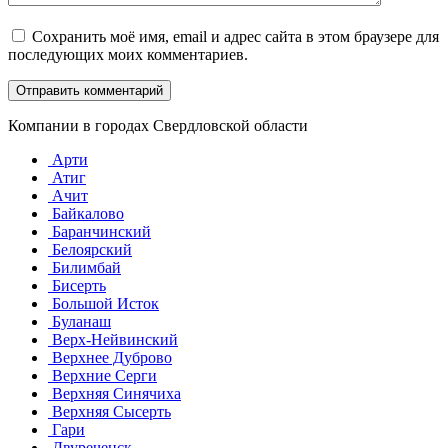
Сохранить моё имя, email и адрес сайта в этом браузере для
последующих моих комментариев.
Компании в городах Свердловской области
Арти
Атиг
Ачит
Байкалово
Баранчинский
Белоярский
Билимбай
Бисерть
Большой Исток
Буланаш
Верх-Нейвинский
Верхнее Дуброво
Верхние Серги
Верхняя Синячиха
Верхняя Сысерть
Гари
Двуреченск