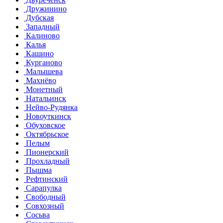
Дружинино
Дубская
Западный
Калиново
Калья
Кашино
Курганово
Малышева
Махнёво
Монетный
Натальинск
Нейво-Рудянка
Новоуткинск
Обуховское
Октябрьское
Пелым
Пионерский
Прохладный
Пышма
Рефтинский
Сарапулка
Свободный
Совхозный
Сосьва