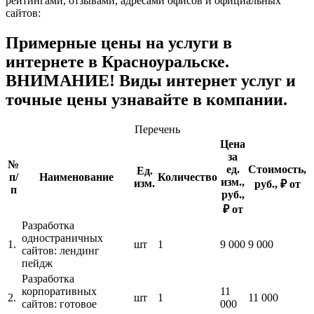
рейтингами, отзывами, адресами офисов и официальных
сайтов:
Примерные цены на услуги в
интернете в Красноуральске.
ВНИМАНИЕ! Виды интернет услуг и
точные цены узнавайте в компании.
Перечень
Цена
за
№
ед.
Стоимость,
Ед.
п/
Наименование
Количество
изм.,
изм.
руб., ₽ от
п
руб.,
₽ от
Разработка
одностраничных
1.
шт
1
9 000
9 000
сайтов: лендинг
пейдж
Разработка
корпоративных
11
2.
шт
1
11 000
сайтов: готовое
000