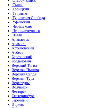
Староуткинск
Сылва
Троицкий
Тугулым
Туринская Слобода
Уфимский
Черёмухово
Черноисточинск
Шаля
Алапаевск
Арамиль
Артемовский
Асбест
Березовский
Богданович
Верхний Тагил
Верхняя Пышма
Верхняя Салда
Верхняя Тура
Верхотурье
Волчанск
Дегтярск
Екатеринбург
Заречный
Ивдель