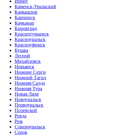
Ирбит
Каменск-Уральский
Камышлов
Карпинск
Качканар
Кировград
Краснотурьинск
Красноуральск
Красноуфимск
Кушва
Лесной
Михайловск
Невьянск
Нижние Серги
Нижний Тагил
Нижняя Салда
Нижняя Тура
Новая Ляля
Новоуральск
Первоуральск
Полевской
Ревда
Реж
Североуральск
Серов