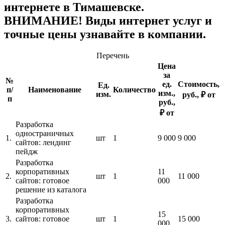
интернете в Тимашевске.
ВНИМАНИЕ! Виды интернет услуг и
точные цены узнавайте в компании.
Перечень
Цена
за
№
ед.
Стоимость,
Ед.
п/
Наименование
Количество
изм.,
изм.
руб., ₽ от
п
руб.,
₽ от
Разработка
одностраничных
1.
шт
1
9 000
9 000
сайтов: лендинг
пейдж
Разработка
корпоративных
11
2.
шт
1
11 000
сайтов: готовое
000
решение из каталога
Разработка
корпоративных
15
3.
сайтов: готовое
шт
1
15 000
000