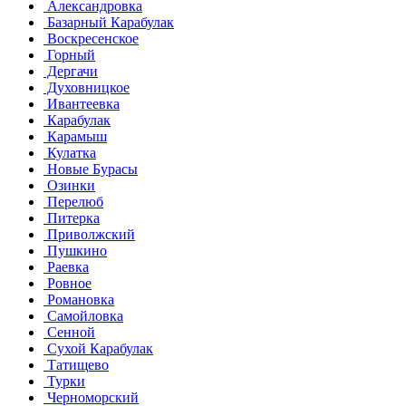
Александровка
Базарный Карабулак
Воскресенское
Горный
Дергачи
Духовницкое
Ивантеевка
Карабулак
Карамыш
Кулатка
Новые Бурасы
Озинки
Перелюб
Питерка
Приволжский
Пушкино
Раевка
Ровное
Романовка
Самойловка
Сенной
Сухой Карабулак
Татищево
Турки
Черноморский