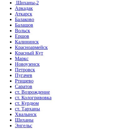
Шиханы-2
Аркадак
Аткарск
Балаково
Балашов
Вольск
Ершов
Калининск
Красноармейск
Красный Кут
Маркс
Новоузенск
Петровск
Пугачев
Ртищево
Саратов
ст. Возрождение
ст. Кологривовка
ст. Курдюм
ст. Тарханы
Хвалынск
Шиханы
Энгельс