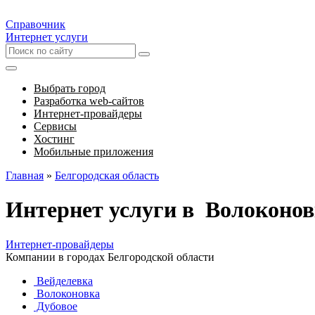
Справочник
Интернет услуги
Выбрать город
Разработка web-сайтов
Интернет-провайдеры
Сервисы
Хостинг
Мобильные приложения
Главная
»
Белгородская область
Интернет услуги в Волоконов
Интернет-провайдеры
Компании в городах Белгородской области
Вейделевка
Волоконовка
Дубовое