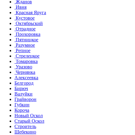
Жданов
Ивня
Красная Яруга
Кустовое
Октябрьский
Отрадное
Прохоровка
Пятницкое
Разумное
Репное
Стрелецкое
Томаровка
Уразово
Чернянка
Алексеевка
Белгород
Бирюч
Валуйки
Грайворон
Губкин
Короча
Новый Оскол
Старый Оскол
Строитель
Шебекино