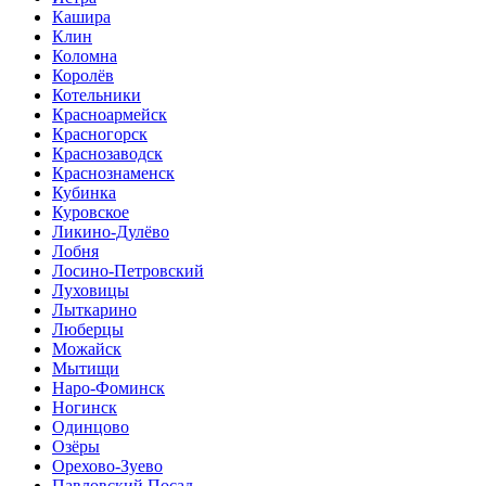
Кашира
Клин
Коломна
Королёв
Котельники
Красноармейск
Красногорск
Краснозаводск
Краснознаменск
Кубинка
Куровское
Ликино-Дулёво
Лобня
Лосино-Петровский
Луховицы
Лыткарино
Люберцы
Можайск
Мытищи
Наро-Фоминск
Ногинск
Одинцово
Озёры
Орехово-Зуево
Павловский Посад