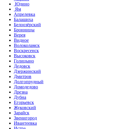
Юдино
Ям
Апрелевка
Балашиха
Белоозёрский
Бронницы
Верея
Видное
Волоколамск
Воскресенск
Высоковск
Голицыно
Дедовск
Дзержинский
Дмитров
Долгопрудный
Домодедово
Дрезна
Дубна
Егорьевск
Жуковский
Зарайск
Звенигород
Ивантеевка
Истра