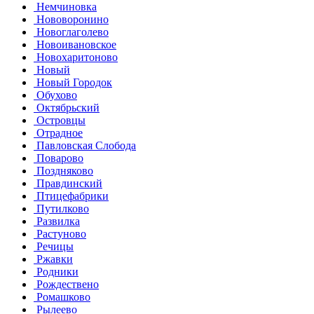
Немчиновка
Нововоронино
Новоглаголево
Новоивановское
Новохаритоново
Новый
Новый Городок
Обухово
Октябрьский
Островцы
Отрадное
Павловская Слобода
Поварово
Поздняково
Правдинский
Птицефабрики
Путилково
Развилка
Растуново
Речицы
Ржавки
Родники
Рождествено
Ромашково
Рылеево