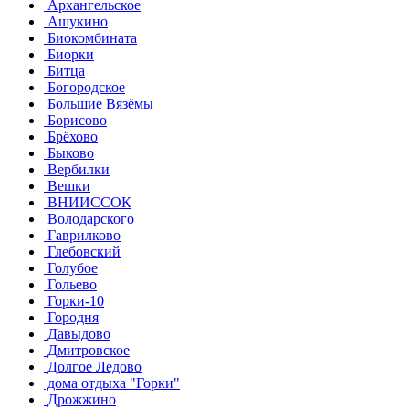
Архангельское
Ашукино
Биокомбината
Биорки
Битца
Богородское
Большие Вязёмы
Борисово
Брёхово
Быково
Вербилки
Вешки
ВНИИССОК
Володарского
Гаврилково
Глебовский
Голубое
Гольево
Горки-10
Городня
Давыдово
Дмитровское
Долгое Ледово
дома отдыха "Горки"
Дрожжино