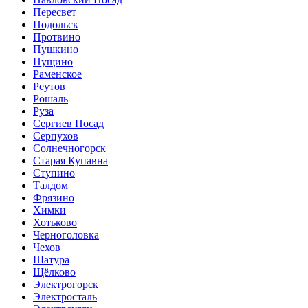
Пересвет
Подольск
Протвино
Пушкино
Пущино
Раменское
Реутов
Рошаль
Руза
Сергиев Посад
Серпухов
Солнечногорск
Старая Купавна
Ступино
Талдом
Фрязино
Химки
Хотьково
Черноголовка
Чехов
Шатура
Щёлково
Электрогорск
Электросталь