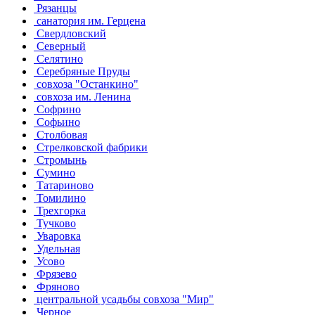
Рязанцы
санатория им. Герцена
Свердловский
Северный
Селятино
Серебряные Пруды
совхоза "Останкино"
совхоза им. Ленина
Софрино
Софьино
Столбовая
Стрелковской фабрики
Стромынь
Сумино
Татариново
Томилино
Трехгорка
Тучково
Уваровка
Удельная
Усово
Фрязево
Фряново
центральной усадьбы совхоза "Мир"
Черное