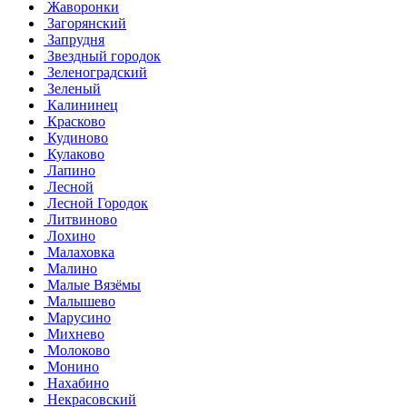
Жаворонки
Загорянский
Запрудня
Звездный городок
Зеленоградский
Зеленый
Калининец
Красково
Кудиново
Кулаково
Лапино
Лесной
Лесной Городок
Литвиново
Лохино
Малаховка
Малино
Малые Вязёмы
Малышево
Марусино
Михнево
Молоково
Монино
Нахабино
Некрасовский