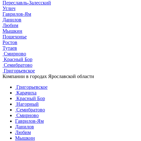
Переславль-Залесский
Углич
Гаврилов-Ям
Данилов
Любим
Мышкин
Пошехонье
Ростов
Тутаев
Смирново
Красный Бор
Семибратово
Григорьевское
Компании в городах Ярославской области
Григорьевское
Карачиха
Красный Бор
Нагорный
Семибратово
Смирново
Гаврилов-Ям
Данилов
Любим
Мышкин