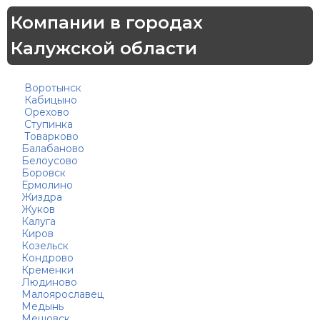
Компании в городах
Калужской области
Воротынск
Кабицыно
Орехово
Ступинка
Товарково
Балабаново
Белоусово
Боровск
Ермолино
Жиздра
Жуков
Калуга
Киров
Козельск
Кондрово
Кременки
Людиново
Малоярославец
Медынь
Мещовск