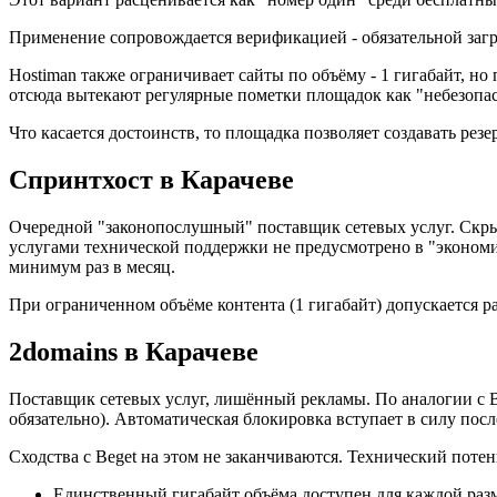
Применение сопровождается верификацией - обязательной загр
Hostiman также ограничивает сайты по объёму - 1 гигабайт, н
отсюда вытекают регулярные пометки площадок как "небезопа
Что касается достоинств, то площадка позволяет создавать ре
Спринтхост в Карачеве
Очередной "законопослушный" поставщик сетевых услуг. Скрыт
услугами технической поддержки не предусмотрено в "экономи
минимум раз в месяц.
При ограниченном объёме контента (1 гигабайт) допускается р
2domains в Карачеве
Поставщик сетевых услуг, лишённый рекламы. По аналогии с B
обязательно). Автоматическая блокировка вступает в силу пос
Сходства с Beget на этом не заканчиваются. Технический поте
Единственный гигабайт объёма доступен для каждой ра