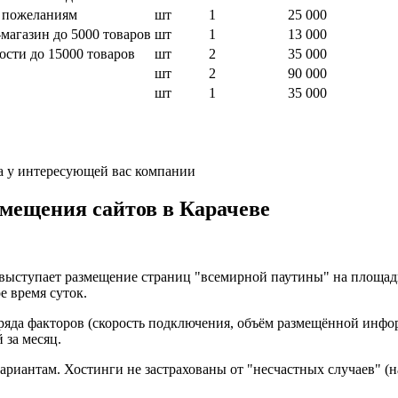
м пожеланиям
шт
1
25 000
магазин до 5000 товаров
шт
1
13 000
ости до 15000 товаров
шт
2
35 000
шт
2
90 000
шт
1
35 000
а у интересующей вас компании
змещения сайтов в Карачеве
 выступает размещение страниц "всемирной паутины" на площад
е время суток.
 ряда факторов (скорость подключения, объём размещённой инфо
 за месяц.
ариантам. Хостинги не застрахованы от "несчастных случаев" (