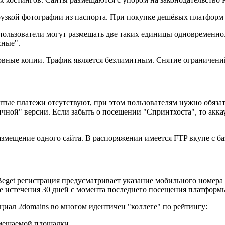
узкой фотографии из паспорта. При покупке дешёвых платформ 
о пользователи могут размещать две таких единицы одновременно
сные".
зервные копии. Трафик является безлимитным. Снятие ограничени
ые платежи отсутствуют, при этом пользователям нужно обязате
чной" версии. Если забыть о посещении "Спринтхоста", то акка
азмещение одного сайта. В распоряжении имеется FTP вкупе с б
eget регистрация предусматривает указание мобильного номера 
ле истечения 30 дней с момента последнего посещения платформ
нциал 2domains во многом идентичен "коллеге" по рейтингу:
змещаемой площадки.