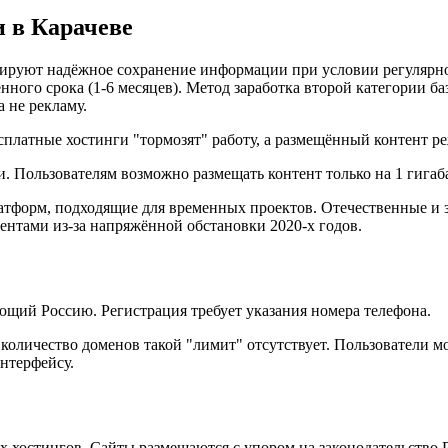
 в Карачеве
нтируют надёжное сохранение информации при условии регулярн
нного срока (1-6 месяцев). Метод заработка второй категории ба
а не рекламу.
платные хостинги "тормозят" работу, а размещённый контент ре
 Пользователям возможно размещать контент только на 1 гигаб
атформ, подходящие для временных проектов. Отечественные и 
ентами из-за напряжённой обстановки 2020-х годов.
ющий Россию. Регистрация требует указания номера телефона.
количество доменов такой "лимит" отсутствует. Пользователи мо
интерфейсу.
х хостингов. Сайты размещаются с упором на законодательство 