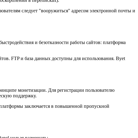
оскорблений в переписках).
льзователям следует "вооружиться" адресом электронной почты и
быстродействия и безотказности работы сайтов: платформа
тов. FTP и база данных доступны для использования. Byet
принципе монетизации. Для регистрации пользователю
ескую поддержку.
о платформы заключается в повышенной пропускной
nel нельзя размещать: