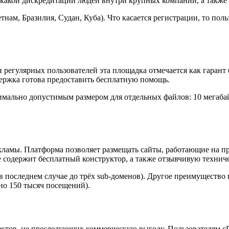
какой дискредитации людей внутри крупных компаний, а также 
етнам, Бразилия, Судан, Куба). Что касается регистрации, то по
регулярных пользователей эта площадка отмечается как гарант 
держка готова предоставить бесплатную помощь.
имально допустимым размером для отдельных файлов: 10 мегабай
екламы. Платформа позволяет размещать сайты, работающие на 
e содержит бесплатный конструктор, а также отзывчивую технич
в последнем случае до трёх sub-доменов). Другое преимуществ
но 150 тысяч посещений).
ктов, не преследующих коммерческую выгоду. Пользователям cPa