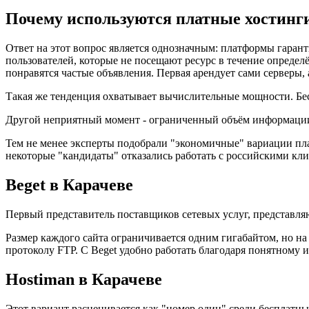
Почему используются платные хостинги
Ответ на этот вопрос является однозначным: платформы гара
пользователей, которые не посещают ресурс в течение определё
понравятся частые объявления. Первая арендует сами серверы, 
Такая же тенденция охватывает вычислительные мощности. Бес
Другой неприятный момент - ограниченный объём информации.
Тем не менее эксперты подобрали "экономичные" вариации пл
некоторые "кандидаты" отказались работать с российскими кли
Beget в Карачеве
Первый представитель поставщиков сетевых услуг, представля
Размер каждого сайта ограничивается одним гигабайтом, но на 
протоколу FTP. С Beget удобно работать благодаря понятному 
Hostiman в Карачеве
Этот вариант расценивается как "номер один" среди бесплатны