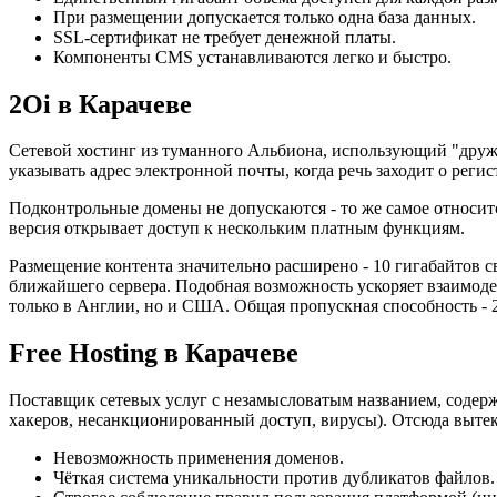
При размещении допускается только одна база данных.
SSL-сертификат не требует денежной платы.
Компоненты CMS устанавливаются легко и быстро.
2Oi в Карачеве
Сетевой хостинг из туманного Альбиона, использующий "дру
указывать адрес электронной почты, когда речь заходит о реги
Подконтрольные домены не допускаются - то же самое относит
версия открывает доступ к нескольким платным функциям.
Размещение контента значительно расширено - 10 гигабайтов 
ближайшего сервера. Подобная возможность ускоряет взаимод
только в Англии, но и США. Общая пропускная способность - 2
Free Hosting в Карачеве
Поставщик сетевых услуг с незамысловатым названием, содерж
хакеров, несанкционированный доступ, вирусы). Отсюда выте
Невозможность применения доменов.
Чёткая система уникальности против дубликатов файлов.