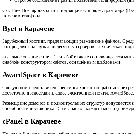
Строгое соблюдение правил пользования платформой (ни
Сам Free Hosting находится под запретом в ряде стран мира (Вь
номером телефона.
Byet в Карачеве
Зарубежный хостинг, предлагающий размещение файлов. Среди 
распределяет нагрузки по десяткам серверов. Техническая под
Знакомое ограничение в 1 гигабайт также сопровождается мин
снабжён конструктором сайтов, оснащённым шаблонами.
AwardSpace в Карачеве
Следующий представитель рейтинга хостингов работает без р
достаточно предоставить адрес электронной почты. AwardSpac
Размещение доменов и подконтрольных структур допускается (
способности поставщика - 5 гигабайтов каждый месяц (пример
cPanel в Карачеве
Последний представитель рейтинга допускает размещение прое