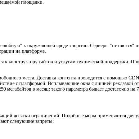
змещаемой площадки.
желюбную" к окружающей среде энергию. Серверы "питаются" п
страции на платформе.
ся к конструктору сайтов и услугам технической поддержки. Пр
свободного места. Доставка контента проводится с помощью CD
ействие с платформой. Всплывающие окна с лишней рекламой о
50 мегабайтов в месяц: такого параметра бывает достаточно на 
ащий десятки ограничений. Подобные меры применяются для уже
кают следующие запреты: