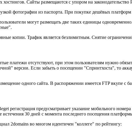
х хостингов. Сайты размещаются с упором на законодательство 
узкой фотографии из паспорта. При покупке дешёвых платформ 
о пользователи могут размещать две таких единицы одновременно
сные".
зервные копии. Трафик является безлимитным. Снятие ограничени
ые платежи отсутствуют, при этом пользователям нужно обязате
чной" версии. Если забыть о посещении "Спринтхоста", то акка
азмещение одного сайта. В распоряжении имеется FTP вкупе с б
eget регистрация предусматривает указание мобильного номера 
ле истечения 30 дней с момента последнего посещения платформ
нциал 2domains во многом идентичен "коллеге" по рейтингу: