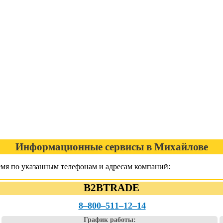
Информационные сервисы в Михайлове
емя по указанным телефонам и адресам компаний:
B2BTRADE
8‒800‒511‒12‒14
График работы: