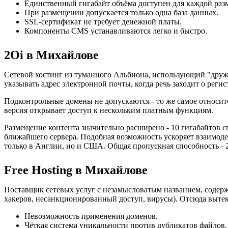
Единственный гигабайт объёма доступен для каждой ра
При размещении допускается только одна база данных.
SSL-сертификат не требует денежной платы.
Компоненты CMS устанавливаются легко и быстро.
2Oi в Михайлове
Сетевой хостинг из туманного Альбиона, использующий "дру
указывать адрес электронной почты, когда речь заходит о реги
Подконтрольные домены не допускаются - то же самое относит
версия открывает доступ к нескольким платным функциям.
Размещение контента значительно расширено - 10 гигабайтов 
ближайшего сервера. Подобная возможность ускоряет взаимод
только в Англии, но и США. Общая пропускная способность - 2
Free Hosting в Михайлове
Поставщик сетевых услуг с незамысловатым названием, содерж
хакеров, несанкционированный доступ, вирусы). Отсюда выте
Невозможность применения доменов.
Чёткая система уникальности против дубликатов файлов.