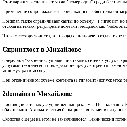
Этот вариант расценивается как "номер один" среди бесплатны
Применение сопровождается верификацией - обязательной загр
Hostiman также ограничивает сайты по объёму - 1 гигабайт, н
отсюда вытекают регулярные пометки площадок как "небезопа
Что касается достоинств, то площадка позволяет создавать ре
Спринтхост в Михайлове
Очередной "законопослушный" поставщик сетевых услуг. Скрыт
услугами технической поддержки не предусмотрено в "экономи
минимум раз в месяц.
При ограниченном объёме контента (1 гигабайт) допускается р
2domains в Михайлове
Поставщик сетевых услуг, лишённый рекламы. По аналогии с B
обязательно). Автоматическая блокировка вступает в силу пос
Сходства с Beget на этом не заканчиваются. Технический поте