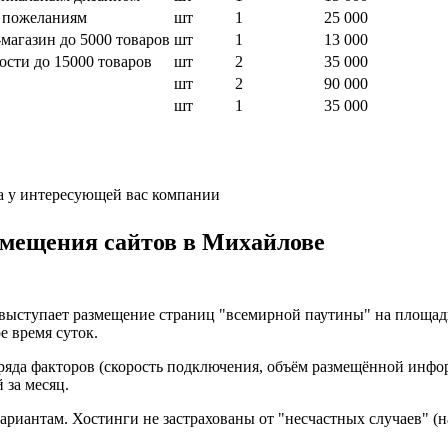
м пожеланиям
шт
1
25 000
магазин до 5000 товаров
шт
1
13 000
ости до 15000 товаров
шт
2
35 000
шт
2
90 000
шт
1
35 000
а у интересующей вас компании
змещения сайтов в Михайлове
 выступает размещение страниц "всемирной паутины" на площад
е время суток.
 ряда факторов (скорость подключения, объём размещённой инфо
 за месяц.
ариантам. Хостинги не застрахованы от "несчастных случаев" (