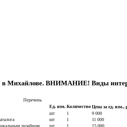
е в Михайлове. ВНИМАНИЕ! Виды интерн
Перечень
Ед. изм.
Количество
Цена за ед. изм., 
шт
1
9 000
аталога
шт
1
11 000
уникальным дизайном
шт
1
15 000