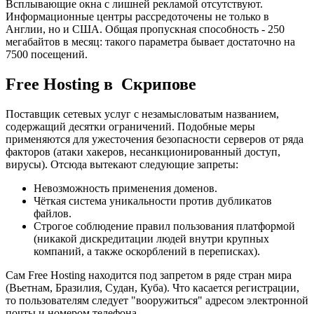
Всплывающие окна с лишней рекламой отсутствуют.
Информационные центры рассредоточены не только в
Англии, но и США. Общая пропускная способность - 250
мегабайтов в месяц: такого параметра бывает достаточно на
7500 посещений.
Free Hosting в Скрипове
Поставщик сетевых услуг с незамысловатым названием,
содержащий десятки ограничений. Подобные меры
применяются для ужесточения безопасности серверов от ряда
факторов (атаки хакеров, несанкционированный доступ,
вирусы). Отсюда вытекают следующие запреты:
Невозможность применения доменов.
Чёткая система уникальности против дубликатов
файлов.
Строгое соблюдение правил пользования платформой
(никакой дискредитации людей внутри крупных
компаний, а также оскорблений в переписках).
Сам Free Hosting находится под запретом в ряде стран мира
(Вьетнам, Бразилия, Судан, Куба). Что касается регистрации,
то пользователям следует "вооружиться" адресом электронной
почты и номером телефона.