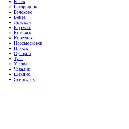
Белев
Богородицк
Болохово
Венев
Донской
Ефремов
Кимовск
Киреевск
Новомосковск
Плавск
Суворов
Тула
Узловая
Чекалин
Щекино
Ясногорск