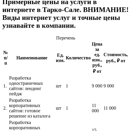
Примерные цены на услуги в
интернете в Тарко-Сале. ВНИМАНИЕ!
Виды интернет услуг и точные цены
узнавайте в компании.
Перечень
Цена
за
№
ед.
Стоимость,
Ед.
п/
Наименование
Количество
изм.,
изм.
руб., ₽ от
п
руб.,
₽ от
Разработка
одностраничных
1.
шт
1
9 000
9 000
сайтов: лендинг
пейдж
Разработка
корпоративных
11
2.
шт
1
11 000
сайтов: готовое
000
решение из каталога
Разработка
корпоративных
15