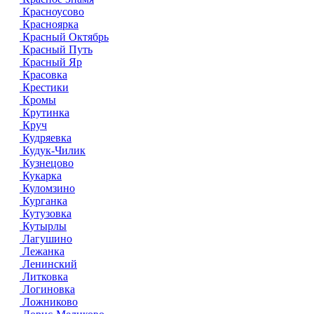
Красноусово
Красноярка
Красный Октябрь
Красный Путь
Красный Яр
Красовка
Крестики
Кромы
Крутинка
Круч
Кудряевка
Кудук-Чилик
Кузнецово
Кукарка
Куломзино
Курганка
Кутузовка
Кутырлы
Лагушино
Лежанка
Ленинский
Литковка
Логиновка
Ложниково