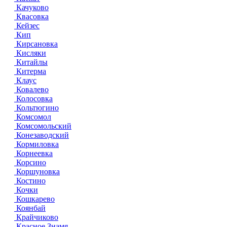
Качуково
Квасовка
Кейзес
Кип
Кирсановка
Кисляки
Китайлы
Китерма
Клаус
Ковалево
Колосовка
Кольтюгино
Комсомол
Комсомольский
Конезаводский
Кормиловка
Корнеевка
Корсино
Коршуновка
Костино
Кочки
Кошкарево
Коянбай
Крайчиково
Красное Знамя