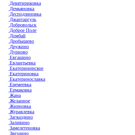
Девятириковка
Демьяновка
Десподзиновка
Джартаргуль
Добровольск
Доброе Поле
Домбай
Дробышево
Дружино
Дурново
Евгащино
Евлантьевка
Екатерининское
Екатериновка
Екатеринославка
Еремеевка
Ермаковка
Жана
Желанное
Жирновка
Журавлевка
Загваздино
Заливино
Замелетеновка
Звездино