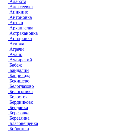
Алабота
Алексеевка
Аникино
Антоновка
Артын
Архангелка
Астрахановка
Астыровка
Атирка
Атрачи
Ачаир
Ачаирский
Бабеж
Байдалин
Баррикада
Бекишево
Белоглазово
Белогривка
Белосток
Бердниково
Бердянка
Березовка
Березянка
Благовещенка
Бобринка