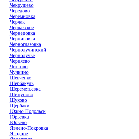
Чекрушево
Чередово
Черемновка
Черлак
Черлакское
Чернецовка
Черниговка
Черноглазовка
Чернолучинский
Чернолучье
Черняево
Чистово
Чучкино
Шевченко
Шербакуль
Шереметьевка
Шипуново
Шухово
Щербаки
Южно-Подольск
Юрьевка
Юрьево
Явлено-Покровка
Ягодное