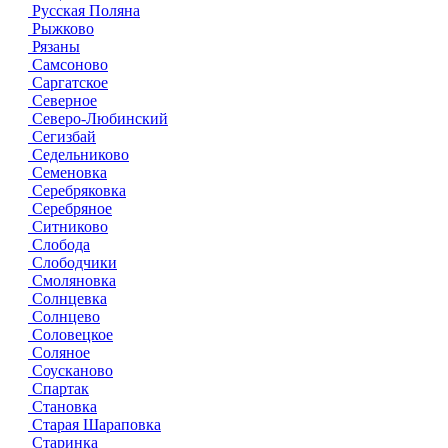
Русская Поляна
Рыжково
Рязаны
Самсоново
Саргатское
Северное
Северо-Любинский
Сегизбай
Седельниково
Семеновка
Серебряковка
Серебряное
Ситниково
Слобода
Слободчики
Смоляновка
Солнцевка
Солнцево
Соловецкое
Соляное
Соусканово
Спартак
Становка
Старая Шараповка
Старинка