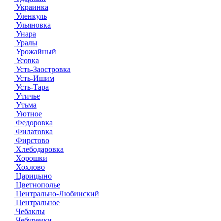
Украинка
Уленкуль
Ульяновка
Унара
Уралы
Урожайный
Усовка
Усть-Заостровка
Усть-Ишим
Усть-Тара
Утичье
Утьма
Уютное
Федоровка
Филатовка
Фирстово
Хлебодаровка
Хорошки
Хохлово
Царицыно
Цветнополье
Центрально-Любинский
Центральное
Чебаклы
Чебуренки