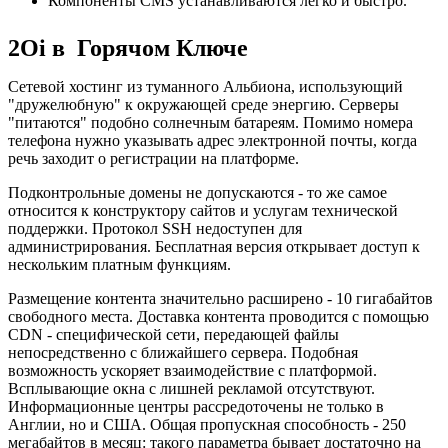
Компоненты CMS устанавливаются легко и быстро.
2Oi в Горячом Ключе
Сетевой хостинг из туманного Альбиона, использующий
"дружелюбную" к окружающей среде энергию. Серверы
"питаются" подобно солнечным батареям. Помимо номера
телефона нужно указывать адрес электронной почты, когда
речь заходит о регистрации на платформе.
Подконтрольные домены не допускаются - то же самое
относится к конструктору сайтов и услугам технической
поддержки. Протокол SSH недоступен для
администрирования. Бесплатная версия открывает доступ к
нескольким платным функциям.
Размещение контента значительно расширено - 10 гигабайтов
свободного места. Доставка контента проводится с помощью
CDN - специфической сети, передающей файлы
непосредственно с ближайшего сервера. Подобная
возможность ускоряет взаимодействие с платформой.
Всплывающие окна с лишней рекламой отсутствуют.
Информационные центры рассредоточены не только в
Англии, но и США. Общая пропускная способность - 250
мегабайтов в месяц: такого параметра бывает достаточно на