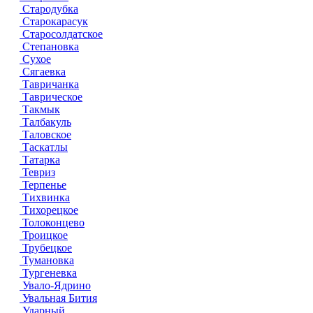
Стародубка
Старокарасук
Старосолдатское
Степановка
Сухое
Сягаевка
Тавричанка
Таврическое
Такмык
Талбакуль
Таловское
Таскатлы
Татарка
Тевриз
Терпенье
Тихвинка
Тихорецкое
Толоконцево
Троицкое
Трубецкое
Тумановка
Тургеневка
Увало-Ядрино
Увальная Бития
Ударный