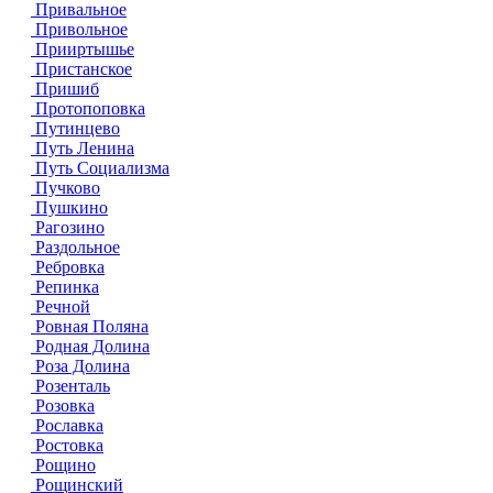
Привальное
Привольное
Прииртышье
Пристанское
Пришиб
Протопоповка
Путинцево
Путь Ленина
Путь Социализма
Пучково
Пушкино
Рагозино
Раздольное
Ребровка
Репинка
Речной
Ровная Поляна
Родная Долина
Роза Долина
Розенталь
Розовка
Рославка
Ростовка
Рощино
Рощинский