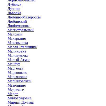
Лорис-Меликово
Лубянск
Лузино
Львовка
Любино-Малороссы
Любинский
Любомировка
Магистральный
Майский
Макаркино
Максимовка
Малая Степнинка
Малиновка
Малокулачье
Малый Атмас
Мангут
Маргенау
Мартюшево
Марьяновка
Марьяновский
Матюшино
Медвежье
Медет
Милоградовка
Мирная Долина