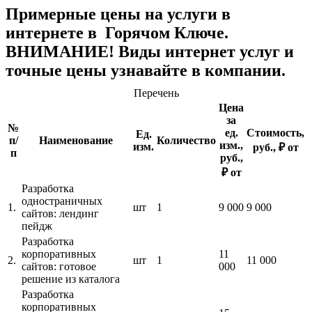
Примерные цены на услуги в
интернете в Горячом Ключе.
ВНИМАНИЕ! Виды интернет услуг и
точные цены узнавайте в компании.
Перечень
Цена
за
№
ед.
Стоимость,
Ед.
п/
Наименование
Количество
изм.,
изм.
руб., ₽ от
п
руб.,
₽ от
Разработка
одностраничных
1.
шт
1
9 000
9 000
сайтов: лендинг
пейдж
Разработка
корпоративных
11
2.
шт
1
11 000
сайтов: готовое
000
решение из каталога
Разработка
корпоративных