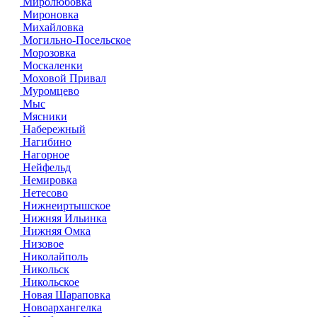
Миролюбовка
Мироновка
Михайловка
Могильно-Посельское
Морозовка
Москаленки
Моховой Привал
Муромцево
Мыс
Мясники
Набережный
Нагибино
Нагорное
Нейфельд
Немировка
Нетесово
Нижнеиртышское
Нижняя Ильинка
Нижняя Омка
Низовое
Николайполь
Никольск
Никольское
Новая Шараповка
Новоархангелка