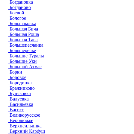
Богдановка
Богданово
Боевой
Бологое
Большаковка
Большая Бича
Большая Роща
Большая Тава
Большепесчанка
Большеречье
Большие Туралы
Большие Уки
Большой Атмас
Борки
Боровое
Бородинка
Бражниково
Буняковка
Валуевка
Васильевка
Васисс
Великорусское
Верблюжье
Верхнеильинка
Верхний Карбуш