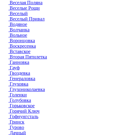
Веселая Поляна
Веселые Рощи
Веселый
Веселый Привал
Водяное
Волчанка
Вольное
Воронцовка
Воскресенка
Вставское
Вторая Пятилетка
Ганновка
Гауф
Гвоздевка
Генераловка
Глуховка
Глухониколаевка
Голенки
Голубовка
Горьковское
Горячий Ключ
Гофнунгсталь
Гринск
Гурово
Дачный