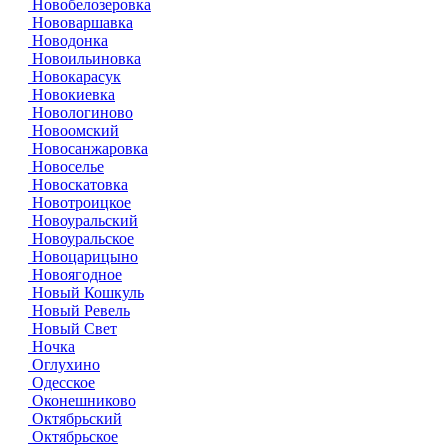
Новобелозеровка
Нововаршавка
Новодонка
Новоильиновка
Новокарасук
Новокиевка
Новологиново
Новоомский
Новосанжаровка
Новоселье
Новоскатовка
Новотроицкое
Новоуральский
Новоуральское
Новоцарицыно
Новоягодное
Новый Кошкуль
Новый Ревель
Новый Свет
Ночка
Оглухино
Одесское
Оконешниково
Октябрьский
Октябрьское