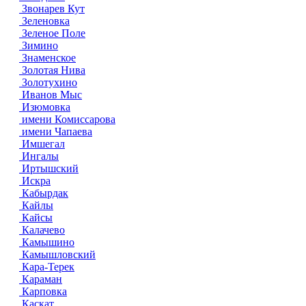
Звонарев Кут
Зеленовка
Зеленое Поле
Зимино
Знаменское
Золотая Нива
Золотухино
Иванов Мыс
Изюмовка
имени Комиссарова
имени Чапаева
Имшегал
Ингалы
Иртышский
Искра
Кабырдак
Кайлы
Кайсы
Калачево
Камышино
Камышловский
Кара-Терек
Караман
Карповка
Каскат