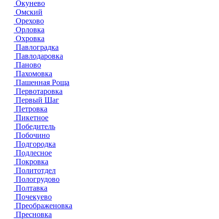
Окунево
Омский
Орехово
Орловка
Охровка
Павлоградка
Павлодаровка
Паново
Пахомовка
Пашенная Роща
Первотаровка
Первый Шаг
Петровка
Пикетное
Победитель
Побочино
Подгородка
Подлесное
Покровка
Политотдел
Пологрудово
Полтавка
Почекуево
Преображеновка
Пресновка