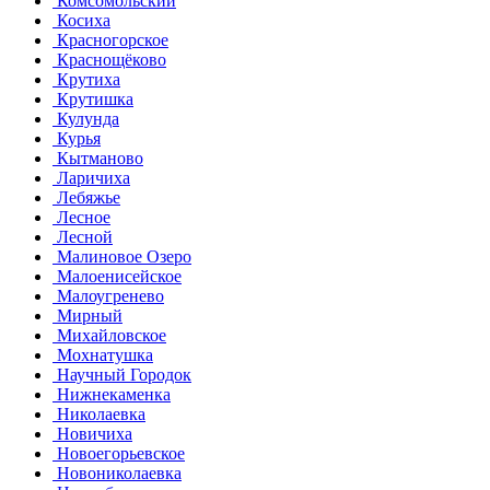
Комсомольский
Косиха
Красногорское
Краснощёково
Крутиха
Крутишка
Кулунда
Курья
Кытманово
Ларичиха
Лебяжье
Лесное
Лесной
Малиновое Озеро
Малоенисейское
Малоугренево
Мирный
Михайловское
Мохнатушка
Научный Городок
Нижнекаменка
Николаевка
Новичиха
Новоегорьевское
Новониколаевка