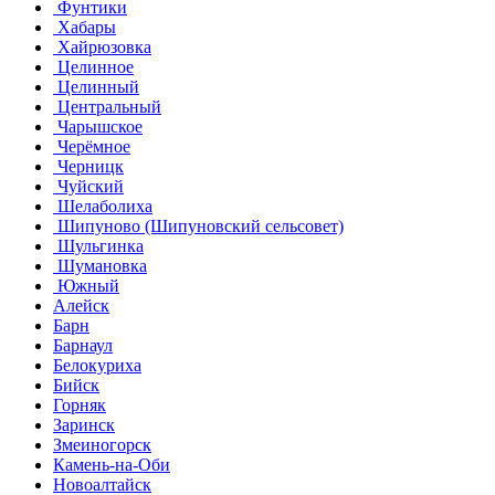
Фунтики
Хабары
Хайрюзовка
Целинное
Целинный
Центральный
Чарышское
Черёмное
Черницк
Чуйский
Шелаболиха
Шипуново (Шипуновский сельсовет)
Шульгинка
Шумановка
Южный
Алейск
Барн
Барнаул
Белокуриха
Бийск
Горняк
Заринск
Змеиногорск
Камень-на-Оби
Новоалтайск