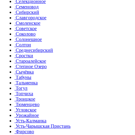
Селекционное
Семеновод
Сибирский
Славгородское
Смоленское
Советское
Соколово
Солонешное
Солтон
Среднесибирский
Сростки
Староалейское
Степное Озеро
Сычёвка
Табуны
Тальменка
Тогул
Топчиха
Троицкое
Тюменцево
Угловское
Урожайное
Усть-Калманка
Усть-Чарышская Пристань
Фирсово