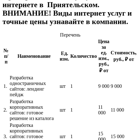
интернете в Приятельском.
ВНИМАНИЕ! Виды интернет услуг и
точные цены узнавайте в компании.
Перечень
Цена
за
№
ед.
Стоимость,
Ед.
п/
Наименование
Количество
изм.,
изм.
руб., ₽ от
п
руб.,
₽ от
Разработка
одностраничных
1.
шт
1
9 000
9 000
сайтов: лендинг
пейдж
Разработка
корпоративных
11
2.
шт
1
11 000
сайтов: готовое
000
решение из каталога
Разработка
корпоративных
15
3.
сайтов: готовое
шт
1
15 000
000