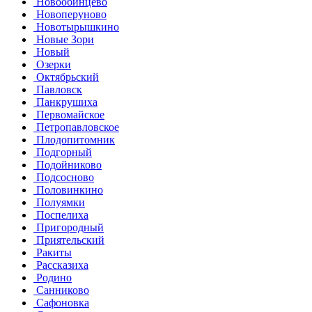
Новообинцево
Новоперуново
Новотырышкино
Новые Зори
Новый
Озерки
Октябрьский
Павловск
Панкрушиха
Первомайское
Петропавловское
Плодопитомник
Подгорный
Подойниково
Подсосново
Половинкино
Полуямки
Поспелиха
Пригородный
Приятельский
Ракиты
Рассказиха
Родино
Санниково
Сафоновка