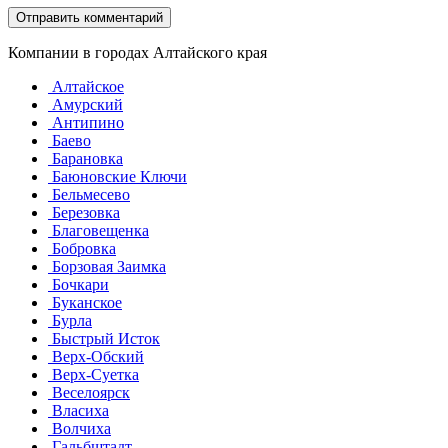
Компании в городах Алтайского края
Алтайское
Амурский
Антипино
Баево
Барановка
Баюновские Ключи
Бельмесево
Березовка
Благовещенка
Бобровка
Борзовая Заимка
Бочкари
Буканское
Бурла
Быстрый Исток
Верх-Обский
Верх-Суетка
Веселоярск
Власиха
Волчиха
Гальбштадт