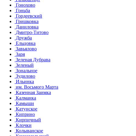
Гонохово
Гоньба
Гордеевский
Гришковка
Даниловка
Дмитро-Титово
Дружба
Ельцовка
Завьялово
Заря
Зеленая Дубрава
Зеленый
Зональное
Зудилово
Ильинка
им. Восьмого Марта
Казенная Заимка
Калманка
Камыши
Катунское
Киприно
Кирпичный
Клочки
Колыванское