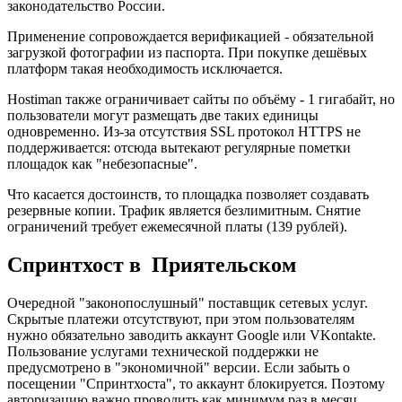
законодательство России.
Применение сопровождается верификацией - обязательной
загрузкой фотографии из паспорта. При покупке дешёвых
платформ такая необходимость исключается.
Hostiman также ограничивает сайты по объёму - 1 гигабайт, но
пользователи могут размещать две таких единицы
одновременно. Из-за отсутствия SSL протокол HTTPS не
поддерживается: отсюда вытекают регулярные пометки
площадок как "небезопасные".
Что касается достоинств, то площадка позволяет создавать
резервные копии. Трафик является безлимитным. Снятие
ограничений требует ежемесячной платы (139 рублей).
Спринтхост в Приятельском
Очередной "законопослушный" поставщик сетевых услуг.
Скрытые платежи отсутствуют, при этом пользователям
нужно обязательно заводить аккаунт Google или VKontakte.
Пользование услугами технической поддержки не
предусмотрено в "экономичной" версии. Если забыть о
посещении "Спринтхоста", то аккаунт блокируется. Поэтому
авторизацию важно проводить как минимум раз в месяц.