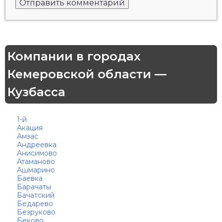
Компании в городах
Кемеровской области —
Кузбасса
1-й
Акация
Амзас
Андреевка
Анисимово
Атаманово
Ашмарино
Баевка
Барачаты
Бачатский
Бедарево
Безруково
Беково