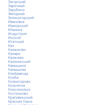
Загорский
Заречный
Зарубино
Звездный
Зеленогорский
Ивановка
Ижморский
Ильинка
Индустрия
Инской
Итатский
Каз
Казанково
Калары
Калачево
Калининский
Камышино
Камышная
Клейзавода
Колба
Колмогорово
Кольчегиз
Комсомольск
Костенково
Крапивинский
Красная Горка