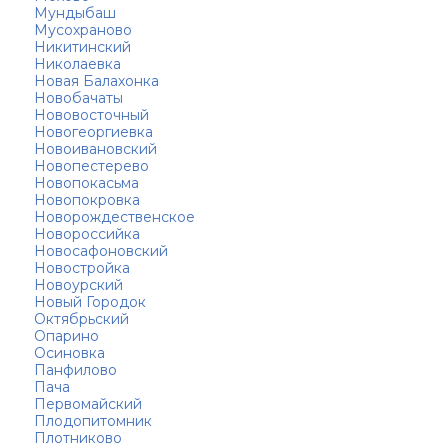
Мундыбаш
Мусохраново
Никитинский
Николаевка
Новая Балахонка
Новобачаты
Нововосточный
Новогеоргиевка
Новоивановский
Новопестерево
Новопокасьма
Новопокровка
Новорождественское
Новороссийка
Новосафоновский
Новостройка
Новоурский
Новый Городок
Октябрьский
Опарино
Осиновка
Панфилово
Пача
Первомайский
Плодопитомник
Плотниково