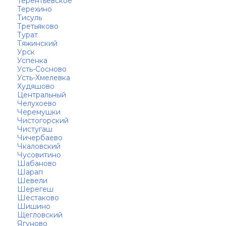
Терентьевское
Терехино
Тисуль
Третьяково
Турат
Тяжинский
Урск
Успенка
Усть-Сосново
Усть-Хмелевка
Худяшово
Центральный
Челухоево
Черемушки
Чистогорский
Чистугаш
Чичербаево
Чкаловский
Чусовитино
Шабаново
Шарап
Шевели
Шерегеш
Шестаково
Шишино
Щегловский
Ягуново