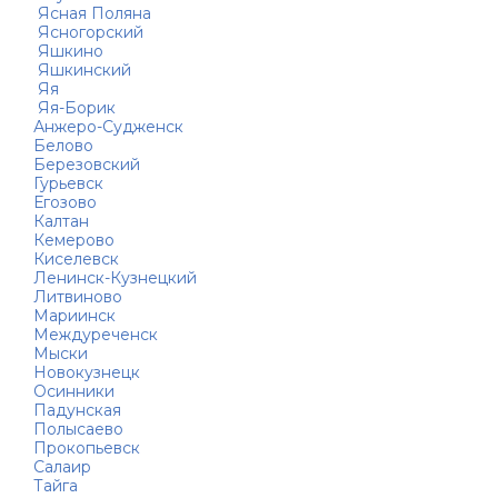
Ясная Поляна
Ясногорский
Яшкино
Яшкинский
Яя
Яя-Борик
Анжеро-Судженск
Белово
Березовский
Гурьевск
Егозово
Калтан
Кемерово
Киселевск
Ленинск-Кузнецкий
Литвиново
Мариинск
Междуреченск
Мыски
Новокузнецк
Осинники
Падунская
Полысаево
Прокопьевск
Салаир
Тайга