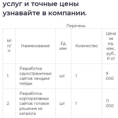
услуг и точные цены
узнавайте в компании.
Перечень
Цена
за
№
Ед.
ед.
п/
Наименование
Количество
изм.
изм.,
п
руб.,
₽ от
Разработка
одностраничных
9
1.
шт
1
сайтов: лендинг
000
пейдж
Разработка
корпоративных
11
2.
сайтов: готовое
шт
1
000
решение из
каталога