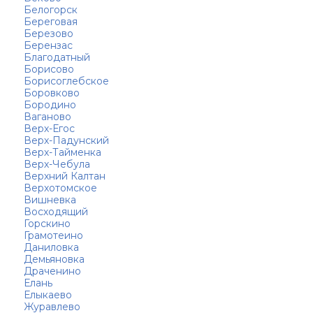
Белогорск
Береговая
Березово
Берензас
Благодатный
Борисово
Борисоглебское
Боровково
Бородино
Ваганово
Верх-Егос
Верх-Падунский
Верх-Тайменка
Верх-Чебула
Верхний Калтан
Верхотомское
Вишневка
Восходящий
Горскино
Грамотеино
Даниловка
Демьяновка
Драченино
Елань
Елыкаево
Журавлево