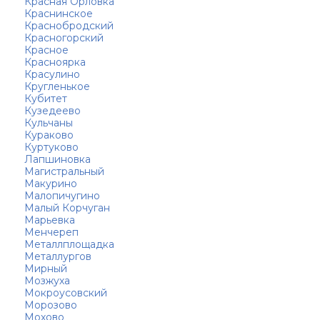
Красная Орловка
Краснинское
Краснобродский
Красногорский
Красное
Красноярка
Красулино
Кругленькое
Кубитет
Кузедеево
Кульчаны
Кураково
Куртуково
Лапшиновка
Магистральный
Макурино
Малопичугино
Малый Корчуган
Марьевка
Менчереп
Металлплощадка
Металлургов
Мирный
Мозжуха
Мокроусовский
Морозово
Мохово