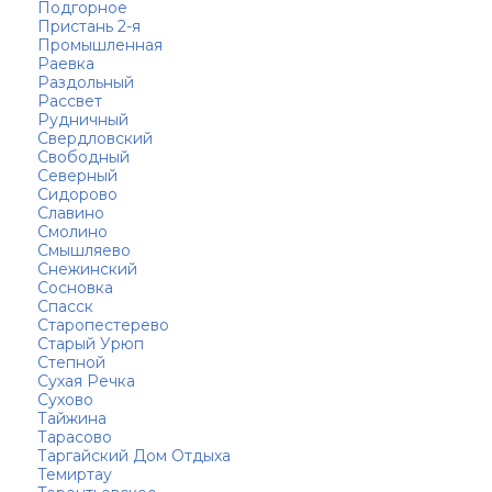
Подгорное
Пристань 2-я
Промышленная
Раевка
Раздольный
Рассвет
Рудничный
Свердловский
Свободный
Северный
Сидорово
Славино
Смолино
Смышляево
Снежинский
Сосновка
Спасск
Старопестерево
Старый Урюп
Степной
Сухая Речка
Сухово
Тайжина
Тарасово
Таргайский Дом Отдыха
Темиртау