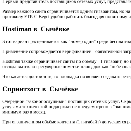
Первый представитель поставщиков сетевых услуг, представля
Размер каждого сайта ограничивается одним гигабайтом, но на 
протоколу FTP. С Beget удобно работать благодаря понятному 
Hostiman в Сычёвке
Этот вариант расценивается как "номер один" среди бесплатны
Применение сопровождается верификацией - обязательной загр
Hostiman также ограничивает сайты по объёму - 1 гигабайт, н
отсюда вытекают регулярные пометки площадок как "небезопа
Что касается достоинств, то площадка позволяет создавать ре
Спринтхост в Сычёвке
Очередной "законопослушный" поставщик сетевых услуг. Скрыт
услугами технической поддержки не предусмотрено в "экономи
минимум раз в месяц.
При ограниченном объёме контента (1 гигабайт) допускается р