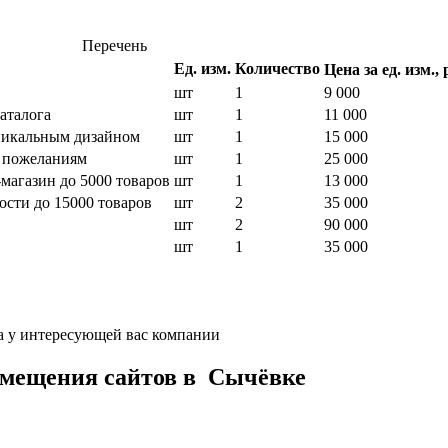
Перечень
Ед. изм.
Количество
Цена за ед. изм., 
шт
1
9 000
аталога
шт
1
11 000
уникальным дизайном
шт
1
15 000
м пожеланиям
шт
1
25 000
магазин до 5000 товаров
шт
1
13 000
ости до 15000 товаров
шт
2
35 000
шт
2
90 000
шт
1
35 000
а у интересующей вас компании
азмещения сайтов в Сычёвке