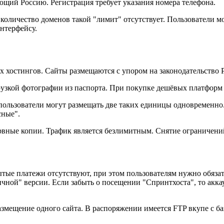
ющий Россию. Регистрация требует указания номера телефона.
количество доменов такой "лимит" отсутствует. Пользователи мо
интерфейсу.
х хостингов. Сайты размещаются с упором на законодательство 
узкой фотографии из паспорта. При покупке дешёвых платформ 
о пользователи могут размещать две таких единицы одновременно
сные".
зервные копии. Трафик является безлимитным. Снятие ограничени
ые платежи отсутствуют, при этом пользователям нужно обязате
чной" версии. Если забыть о посещении "Спринтхоста", то акка
азмещение одного сайта. В распоряжении имеется FTP вкупе с б