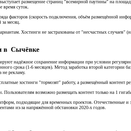
 выступает размещение страниц "всемирной паутины" на площад
е время суток.
 ряда факторов (скорость подключения, объём размещённой инфо
 за месяц.
ариантам. Хостинги не застрахованы от "несчастных случаев" (
и в Сычёвке
нтируют надёжное сохранение информации при условии регулярн
нного срока (1-6 месяцев). Метод заработка второй категории ба
а не рекламу.
платные хостинги "тормозят" работу, а размещённый контент ре
 Пользователям возможно размещать контент только на 1 гигаб
атформ, подходящие для временных проектов. Отечественные и 
ентами из-за напряжённой обстановки 2020-х годов.