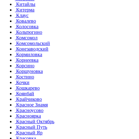
Китайлы
Китерма
Клаус
Ковалево
Колосовка
Кольтюгино
Комсомол
Комсомольский
Конезаводский
Кормиловка
Корнеевка
Корсино
Коршуновка
Костино
Кочки
Кошкарево
Коянбай
Крайчиково
Красное Знамя
Красноусово
Красноярка
Красный Октябрь
Красный Путь
Красный Яр
Красовка