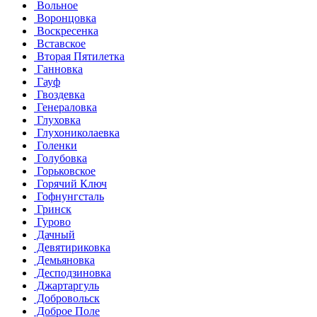
Вольное
Воронцовка
Воскресенка
Вставское
Вторая Пятилетка
Ганновка
Гауф
Гвоздевка
Генераловка
Глуховка
Глухониколаевка
Голенки
Голубовка
Горьковское
Горячий Ключ
Гофнунгсталь
Гринск
Гурово
Дачный
Девятириковка
Демьяновка
Десподзиновка
Джартаргуль
Добровольск
Доброе Поле