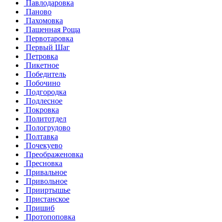
Павлодаровка
Паново
Пахомовка
Пашенная Роща
Первотаровка
Первый Шаг
Петровка
Пикетное
Победитель
Побочино
Подгородка
Подлесное
Покровка
Политотдел
Пологрудово
Полтавка
Почекуево
Преображеновка
Пресновка
Привальное
Привольное
Прииртышье
Пристанское
Пришиб
Протопоповка