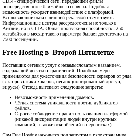
CDN - специфической сети, передающей файлы
непосредственно с ближайшего сервера. Подобная
возможность ускоряет взаимодействие с платформой.
Всплывающие окна с лишней рекламой отсутствуют.
Информационные центры рассредоточены не только в
Англии, но и США. Общая пропускная способность - 250
мегабайтов в месяц: такого параметра бывает достаточно на
7500 посещений.
Free Hosting в Второй Пятилетке
Поставщик сетевых услуг с незамысловатым названием,
содержащий десятки ограничений. Подобные меры
применяются для ужесточения безопасности серверов от ряда
факторов (атаки хакеров, несанкционированный доступ,
вирусы). Отсюда вытекают следующие запреты:
Невозможность применения доменов.
Чёткая система уникальности против дубликатов
файлов.
Строгое соблюдение правил пользования платформой
(никакой дискредитации людей внутри крупных
компаний, а также оскорблений в переписках).
Сам Free Hosting находится под запретом в ряде стран мира