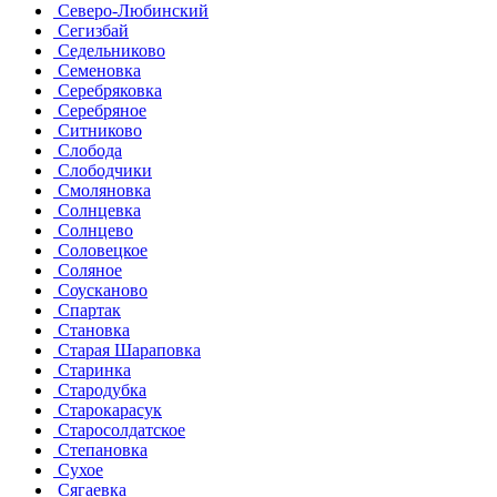
Северо-Любинский
Сегизбай
Седельниково
Семеновка
Серебряковка
Серебряное
Ситниково
Слобода
Слободчики
Смоляновка
Солнцевка
Солнцево
Соловецкое
Соляное
Соусканово
Спартак
Становка
Старая Шараповка
Старинка
Стародубка
Старокарасук
Старосолдатское
Степановка
Сухое
Сягаевка