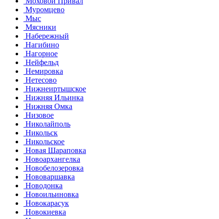
Моховой Привал
Муромцево
Мыс
Мясники
Набережный
Нагибино
Нагорное
Нейфельд
Немировка
Нетесово
Нижнеиртышское
Нижняя Ильинка
Нижняя Омка
Низовое
Николайполь
Никольск
Никольское
Новая Шараповка
Новоархангелка
Новобелозеровка
Нововаршавка
Новодонка
Новоильиновка
Новокарасук
Новокиевка