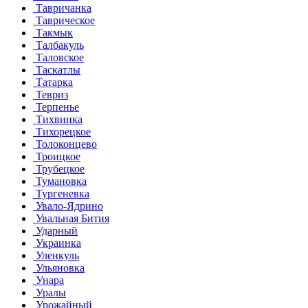
Тавричанка
Таврическое
Такмык
Талбакуль
Таловское
Таскатлы
Татарка
Тевриз
Терпенье
Тихвинка
Тихорецкое
Толоконцево
Троицкое
Трубецкое
Тумановка
Тургеневка
Увало-Ядрино
Увальная Бития
Ударный
Украинка
Уленкуль
Ульяновка
Унара
Уралы
Урожайный