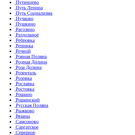
Путинцево
Путь Ленина
Путь Социализма
Пучково
Пушкино
Рагозино
Раздольное
Ребровка
Репинка
Речной
Ровная Поляна
Родная Долина
Роза Долина
Розенталь
Розовка
Рославка
Ростовка
Рощино
Рощинский
Русская Поляна
Рыжково
Рязаны
Самсоново
Саргатское
Северное