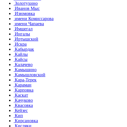
Золотухино
Иванов Мыс
Изюмовка
имени Комиссарова
имени Чапаева
Имшегал
Ингалы
Иртышский
Искра
Кабырдак
Кайлы
Кайсы
Калачево
Камышино
Камышловский
Кара-Терек
Караман
Карповка
Каскат
Качуково
Квасовка
Кейзес
Кип
Кирсановка
Кисляки