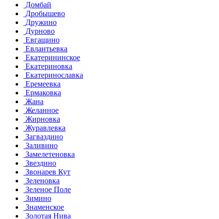
Домбай
Дробышево
Дружино
Дурново
Евгащино
Евлантьевка
Екатерининское
Екатериновка
Екатеринославка
Еремеевка
Ермаковка
Жана
Желанное
Жирновка
Журавлевка
Загваздино
Заливино
Замелетеновка
Звездино
Звонарев Кут
Зеленовка
Зеленое Поле
Зимино
Знаменское
Золотая Нива