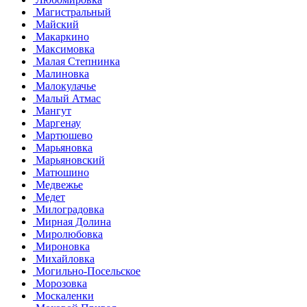
Магистральный
Майский
Макаркино
Максимовка
Малая Степнинка
Малиновка
Малокулачье
Малый Атмас
Мангут
Маргенау
Мартюшево
Марьяновка
Марьяновский
Матюшино
Медвежье
Медет
Милоградовка
Мирная Долина
Миролюбовка
Мироновка
Михайловка
Могильно-Посельское
Морозовка
Москаленки