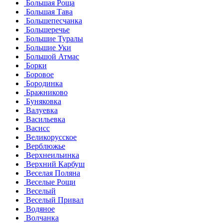
Большая Роща
Большая Тава
Большепесчанка
Большеречье
Большие Туралы
Большие Уки
Большой Атмас
Борки
Боровое
Бородинка
Бражниково
Буняковка
Валуевка
Васильевка
Васисс
Великорусское
Верблюжье
Верхнеильинка
Верхний Карбуш
Веселая Поляна
Веселые Рощи
Веселый
Веселый Привал
Водяное
Волчанка