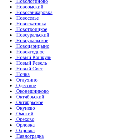
Новологиново
Новоомский
Новосанжаровка
Новоселье
Новоскатовка
Новотроицкое
Новоуральский
Новоуральское
Новоцарицыно
Новоягодное
Новый Кошкуль
Новый Ревель
Новый Свет
Ночка
Оглухино
Одесское
Оконешниково
Октябрьский
Октябрьское
Окунево
Омский
Орехово
Орловка
Охровка
Павлоградка