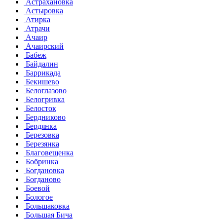
Астрахановка
Астыровка
Атирка
Атрачи
Ачаир
Ачаирский
Бабеж
Байдалин
Баррикада
Бекишево
Белоглазово
Белогривка
Белосток
Бердниково
Бердянка
Березовка
Березянка
Благовещенка
Бобринка
Богдановка
Богданово
Боевой
Бологое
Большаковка
Большая Бича