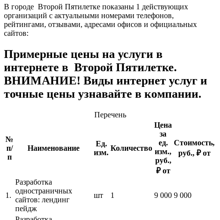
В городе Второй Пятилетке показаны 1 действующих
организаций с актуальными номерами телефонов,
рейтингами, отзывами, адресами офисов и официальных
сайтов:
Примерные цены на услуги в
интернете в Второй Пятилетке.
ВНИМАНИЕ! Виды интернет услуг и
точные цены узнавайте в компании.
Перечень
Цена
за
№
ед.
Стоимость,
Ед.
п/
Наименование
Количество
изм.,
изм.
руб., ₽ от
п
руб.,
₽ от
Разработка
одностраничных
1.
шт
1
9 000
9 000
сайтов: лендинг
пейдж
Разработка