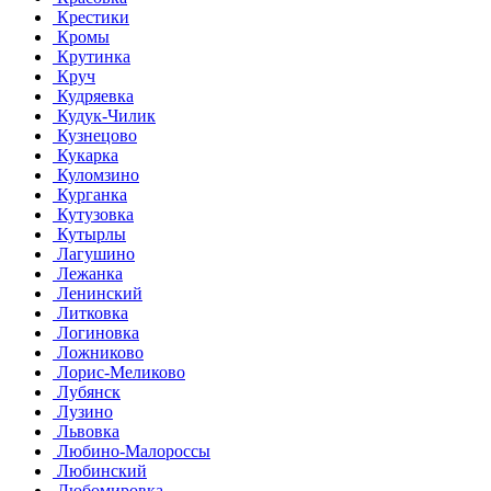
Крестики
Кромы
Крутинка
Круч
Кудряевка
Кудук-Чилик
Кузнецово
Кукарка
Куломзино
Курганка
Кутузовка
Кутырлы
Лагушино
Лежанка
Ленинский
Литковка
Логиновка
Ложниково
Лорис-Меликово
Лубянск
Лузино
Львовка
Любино-Малороссы
Любинский
Любомировка