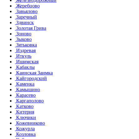
Железнодорожный
Жеребцово
Завьялово
Заречный
Здвинск
Золотая Грива
Зоново
Зыково
Зятьковка
Издревая
Иткуль
Ишимская
Кабаклы
Каинская Заимка
Кайгородский
Каменка
Камышино
Карасево
Каргаполово
Катково
Китерня
Ключики
Кожевниково
Кожурла
Козловка