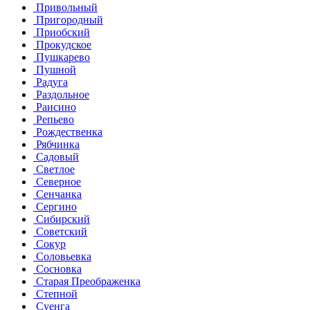
Привольный
Пригородный
Приобский
Прокудское
Пушкарево
Пушной
Радуга
Раздольное
Раисино
Репьево
Рождественка
Рябчинка
Садовый
Светлое
Северное
Сенчанка
Сергино
Сибирский
Советский
Сокур
Соловьевка
Сосновка
Старая Преображенка
Степной
Суенга