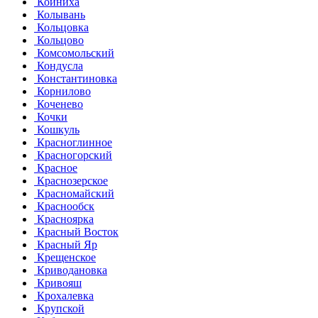
Койниха
Колывань
Кольцовка
Кольцово
Комсомольский
Кондусла
Константиновка
Корнилово
Коченево
Кочки
Кошкуль
Красноглинное
Красногорский
Красное
Краснозерское
Красномайский
Краснообск
Красноярка
Красный Восток
Красный Яр
Крещенское
Криводановка
Кривояш
Крохалевка
Крупской