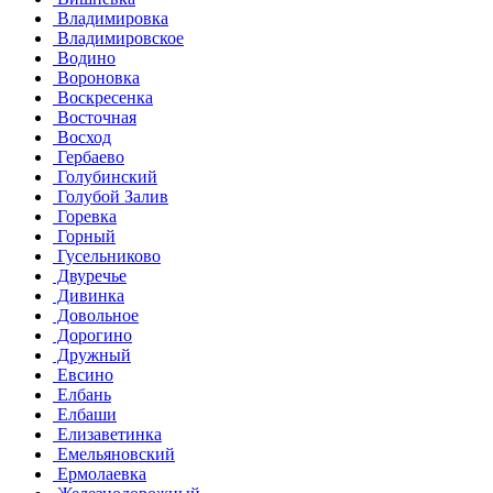
Владимировка
Владимировское
Водино
Вороновка
Воскресенка
Восточная
Восход
Гербаево
Голубинский
Голубой Залив
Горевка
Горный
Гусельниково
Двуречье
Дивинка
Довольное
Дорогино
Дружный
Евсино
Елбань
Елбаши
Елизаветинка
Емельяновский
Ермолаевка