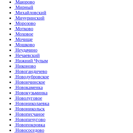
Маюрово
Мирный
Михайловский
Мичуринский
Морозово
Мотково
Моховое
Мочище
Мошково
Неудачино
Нечаевский
Нижний Чулым
Никоново
Новогандичево
Новодубровское
Новоичинское
Новокаменка
Новокузьминка
Новолуговое
Новониколаевка
Новоникольск
Новопесчаное
Новопичугово
Новопокровка
Новососедово