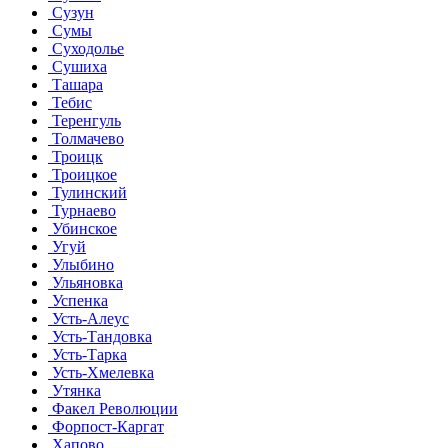
Сузун
Сумы
Суходолье
Сушиха
Ташара
Тебис
Теренгуль
Толмачево
Троицк
Троицкое
Тулинский
Турнаево
Убинское
Угуй
Улыбино
Ульяновка
Успенка
Усть-Алеус
Усть-Тандовка
Усть-Тарка
Усть-Хмелевка
Утянка
Факел Революции
Форпост-Каргат
Хапово