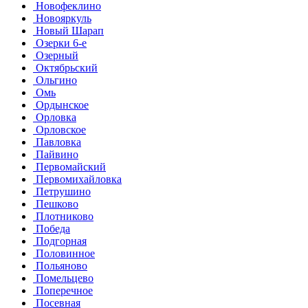
Новофеклино
Новояркуль
Новый Шарап
Озерки 6-е
Озерный
Октябрьский
Ольгино
Омь
Ордынское
Орловка
Орловское
Павловка
Пайвино
Первомайский
Первомихайловка
Петрушино
Пешково
Плотниково
Победа
Подгорная
Половинное
Польяново
Помельцево
Поперечное
Посевная