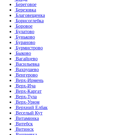
Береговое
Березовка
Благовещенка
Борисоглебка
Боровое
Булатово
Буньково
Бураново
Бурмистрово
Быково
Вагайцево
Васильевка
Вахрушево
Венгерово
Верх-Ирмень
Верх-Ича
Верх-Каргат
Верх-Тула
Верх-Урюм
Верхний Елбак
Веселый Кут
Витаминка
Витебск
Витинск
Вишневка