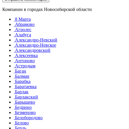
Компании в городах Новосибирской области
8 Марта
Абрамово
Агролес
Алабуга
Александро-Невский
Александро-Невское
Александровский
Алексеевка
Антоново
Астродым
Баган
Балман
Барабка
Баратаевка
Барлак
Барлакский
Барышево
Бедрино
Безменово
Белобородово
Белово
Бердь