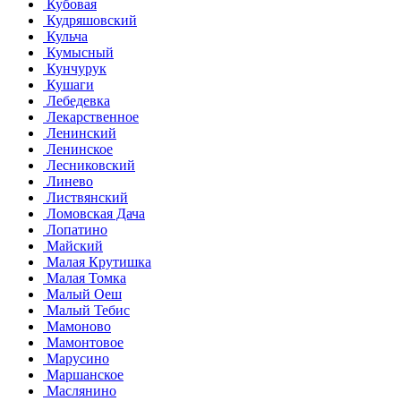
Кубовая
Кудряшовский
Кульча
Кумысный
Кунчурук
Кушаги
Лебедевка
Лекарственное
Ленинский
Ленинское
Лесниковский
Линево
Листвянский
Ломовская Дача
Лопатино
Майский
Малая Крутишка
Малая Томка
Малый Оеш
Малый Тебис
Мамоново
Мамонтовое
Марусино
Маршанское
Маслянино