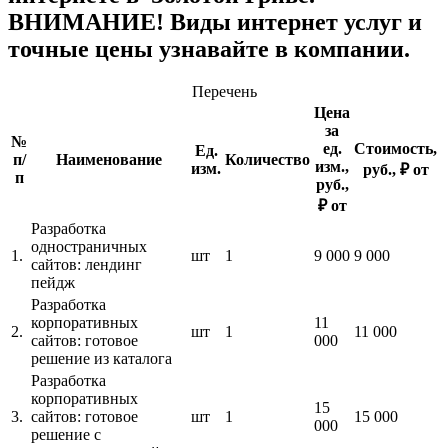
ВНИМАНИЕ! Виды интернет услуг и
точные цены узнавайте в компании.
Перечень
Цена
за
№
ед.
Стоимость,
Ед.
п/
Наименование
Количество
изм.,
изм.
руб., ₽ от
п
руб.,
₽ от
Разработка
одностраничных
1.
шт
1
9 000
9 000
сайтов: лендинг
пейдж
Разработка
корпоративных
11
2.
шт
1
11 000
сайтов: готовое
000
решение из каталога
Разработка
корпоративных
15
3.
сайтов: готовое
шт
1
15 000
000
решение с