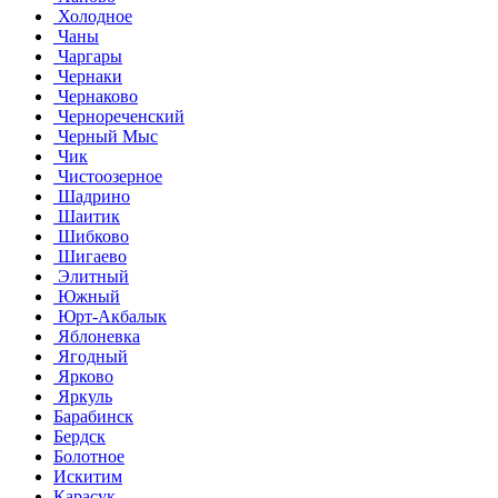
Холодное
Чаны
Чаргары
Чернаки
Чернаково
Чернореченский
Черный Мыс
Чик
Чистоозерное
Шадрино
Шаитик
Шибково
Шигаево
Элитный
Южный
Юрт-Акбалык
Яблоневка
Ягодный
Ярково
Яркуль
Барабинск
Бердск
Болотное
Искитим
Карасук