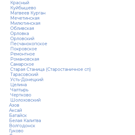
Красный
Куйбышево
Матвеев Курган
Мечетинская
Милютинская
Обливская
Орловка
Орловский
Песчанокопское
Покровское
Ремонтное
Романовская
Самарское
Старая Станица (Старостаничное сп)
Тарасовский
Усть-Донецкий
Целина
Чалтырь
Чертково
Шолоховский
Азов
Аксай
Батайск
Белая Калитва
Волгодонск
Гуково