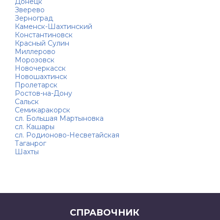
Донецк
Зверево
Зерноград
Каменск-Шахтинский
Константиновск
Красный Сулин
Миллерово
Морозовск
Новочеркасск
Новошахтинск
Пролетарск
Ростов-на-Дону
Сальск
Семикаракорск
сл. Большая Мартыновка
сл. Кашары
сл. Родионово-Несветайская
Таганрог
Шахты
СПРАВОЧНИК