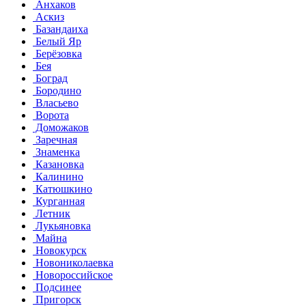
Анхаков
Аскиз
Базандаиха
Белый Яр
Берёзовка
Бея
Боград
Бородино
Власьево
Ворота
Доможаков
Заречная
Знаменка
Казановка
Калинино
Катюшкино
Курганная
Летник
Лукьяновка
Майна
Новокурск
Новониколаевка
Новороссийское
Подсинее
Пригорск