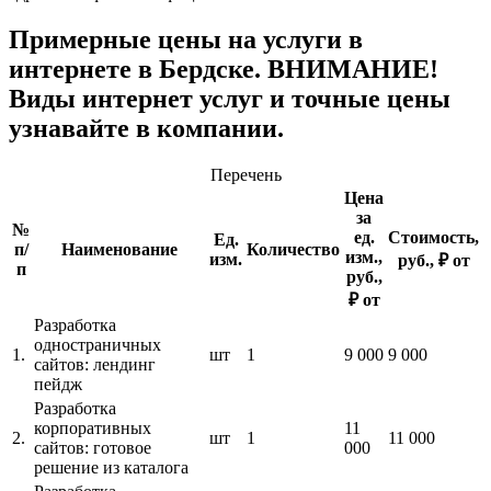
Примерные цены на услуги в
интернете в Бердске. ВНИМАНИЕ!
Виды интернет услуг и точные цены
узнавайте в компании.
Перечень
Цена
за
№
ед.
Стоимость,
Ед.
п/
Наименование
Количество
изм.,
изм.
руб., ₽ от
п
руб.,
₽ от
Разработка
одностраничных
1.
шт
1
9 000
9 000
сайтов: лендинг
пейдж
Разработка
корпоративных
11
2.
шт
1
11 000
сайтов: готовое
000
решение из каталога