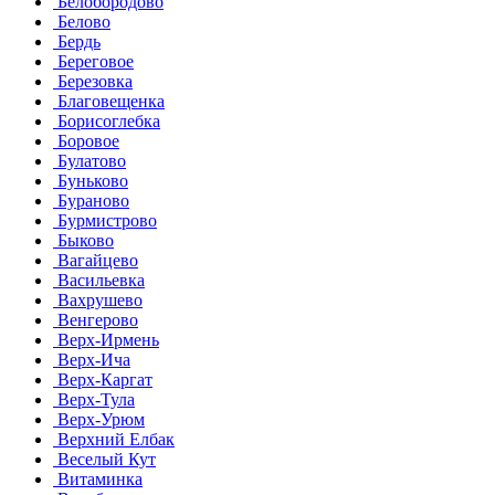
Белобородово
Белово
Бердь
Береговое
Березовка
Благовещенка
Борисоглебка
Боровое
Булатово
Буньково
Бураново
Бурмистрово
Быково
Вагайцево
Васильевка
Вахрушево
Венгерово
Верх-Ирмень
Верх-Ича
Верх-Каргат
Верх-Тула
Верх-Урюм
Верхний Елбак
Веселый Кут
Витаминка