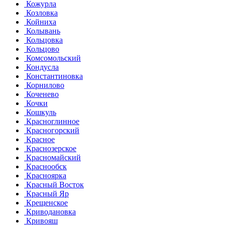
Кожурла
Козловка
Койниха
Колывань
Кольцовка
Кольцово
Комсомольский
Кондусла
Константиновка
Корнилово
Коченево
Кочки
Кошкуль
Красноглинное
Красногорский
Красное
Краснозерское
Красномайский
Краснообск
Красноярка
Красный Восток
Красный Яр
Крещенское
Криводановка
Кривояш