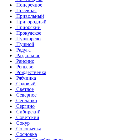
Поперечное
Посевная
Привольный
Пригородный
Приобский
Прокудское
Пушкарево
Пушной
Радуга
Раздольное
Раисино
Репьево
Рождественка
Рябчинка
Садовый
Светлое
Северное
Сенчанка
Сергино
Сибирский
Советский
Сокур
Соловьевка
Сосновка
Старая Преображенка