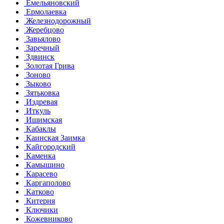
Емельяновский
Ермолаевка
Железнодорожный
Жеребцово
Завьялово
Заречный
Здвинск
Золотая Грива
Зоново
Зыково
Зятьковка
Издревая
Иткуль
Ишимская
Кабаклы
Каинская Заимка
Кайгородский
Каменка
Камышино
Карасево
Каргаполово
Катково
Китерня
Ключики
Кожевниково