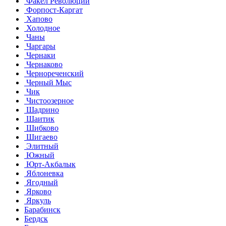
Факел Революции
Форпост-Каргат
Хапово
Холодное
Чаны
Чаргары
Чернаки
Чернаково
Чернореченский
Черный Мыс
Чик
Чистоозерное
Шадрино
Шаитик
Шибково
Шигаево
Элитный
Южный
Юрт-Акбалык
Яблоневка
Ягодный
Ярково
Яркуль
Барабинск
Бердск