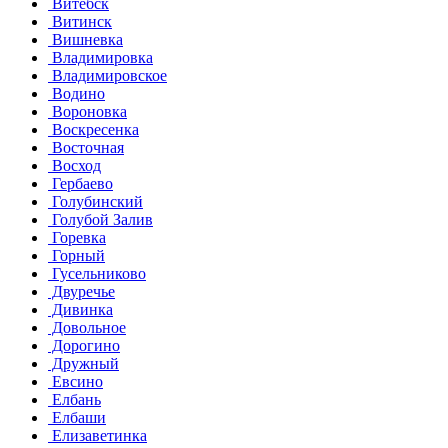
Витебск
Витинск
Вишневка
Владимировка
Владимировское
Водино
Вороновка
Воскресенка
Восточная
Восход
Гербаево
Голубинский
Голубой Залив
Горевка
Горный
Гусельниково
Двуречье
Дивинка
Довольное
Дорогино
Дружный
Евсино
Елбань
Елбаши
Елизаветинка