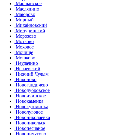
Маршанское
Маслянино
Маюрово
Мирный
Михайловский
Мичуринский
Морозово
Мотково
Моховое
Мочище
Мошково
Неудачино
Нечаевский
Нижний Чулым
Никоново
Новогандичево
Новодубровское
Новоичинское
Новокаменка
Новокузьминка
Новолуговое
Новониколаевка
Новоникольск
Новопесчаное
Новопичугово