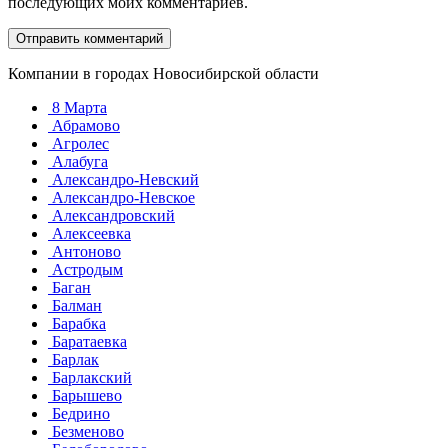
последующих моих комментариев.
Компании в городах Новосибирской области
8 Марта
Абрамово
Агролес
Алабуга
Александро-Невский
Александро-Невское
Александровский
Алексеевка
Антоново
Астродым
Баган
Балман
Барабка
Баратаевка
Барлак
Барлакский
Барышево
Бедрино
Безменово