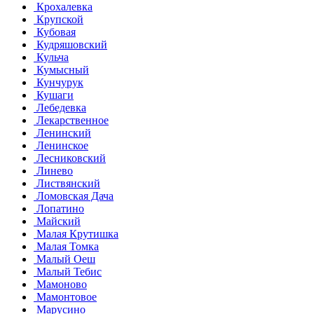
Крохалевка
Крупской
Кубовая
Кудряшовский
Кульча
Кумысный
Кунчурук
Кушаги
Лебедевка
Лекарственное
Ленинский
Ленинское
Лесниковский
Линево
Листвянский
Ломовская Дача
Лопатино
Майский
Малая Крутишка
Малая Томка
Малый Оеш
Малый Тебис
Мамоново
Мамонтовое
Марусино