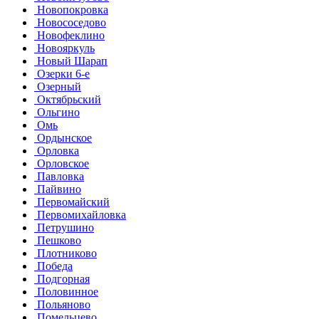
Новопокровка
Новососедово
Новофеклино
Новояркуль
Новый Шарап
Озерки 6-е
Озерный
Октябрьский
Ольгино
Омь
Ордынское
Орловка
Орловское
Павловка
Пайвино
Первомайский
Первомихайловка
Петрушино
Пешково
Плотниково
Победа
Подгорная
Половинное
Польяново
Помельцево