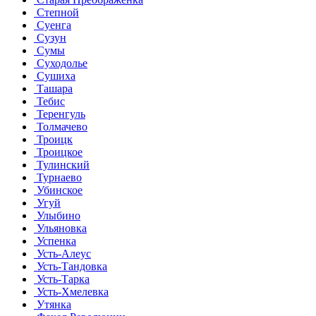
Степной
Суенга
Сузун
Сумы
Суходолье
Сушиха
Ташара
Тебис
Теренгуль
Толмачево
Троицк
Троицкое
Тулинский
Турнаево
Убинское
Угуй
Улыбино
Ульяновка
Успенка
Усть-Алеус
Усть-Тандовка
Усть-Тарка
Усть-Хмелевка
Утянка