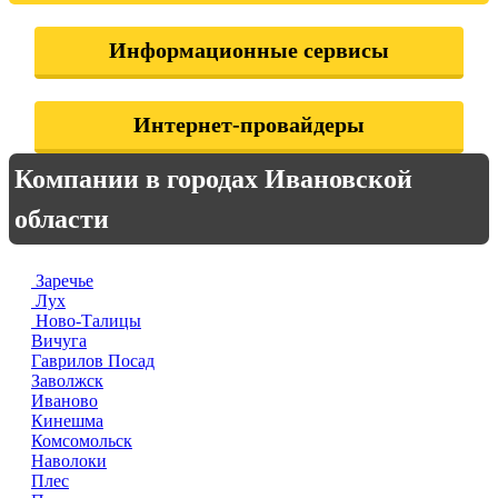
Информационные сервисы
Интернет-провайдеры
Компании в городах Ивановской
области
Заречье
Лух
Ново-Талицы
Вичуга
Гаврилов Посад
Заволжск
Иваново
Кинешма
Комсомольск
Наволоки
Плес