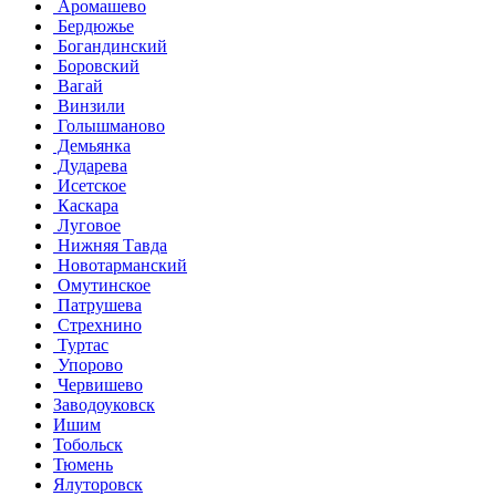
Аромашево
Бердюжье
Богандинский
Боровский
Вагай
Винзили
Голышманово
Демьянка
Дударева
Исетское
Каскара
Луговое
Нижняя Тавда
Новотарманский
Омутинское
Патрушева
Стрехнино
Туртас
Упорово
Червишево
Заводоуковск
Ишим
Тобольск
Тюмень
Ялуторовск