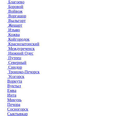
Благоево
Боровой
Войвож
Воргашор
Выльгорт
Жешарт
Изъяю
Кожва
Койгородок
Краснозатонский
Междуреченск
Нижний Одес
Путеец
Северный
Синдор
Троицко-Печорск
Усогорск
Воркута
Вуктыл
Емва
Инта
Микунь
Печора
Сосногорск
Сыктывкар