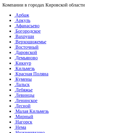
Компании в городах Кировской области
Арбаж
Аркуль
Афанасьево
Богородское
Вахруши
Верхошижемье
Восточный
Даровской
Демьяново
Кикнур
Кильмезь
Красная Поляна
Кумены
Лальск
Лебяжье
Левинцы
Ленинское
Лесной
Малая Кильмезь
Мирный
Нагорск
Нема
Нижнеивкино