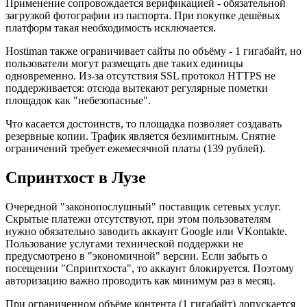
Применение сопровождается верификацией - обязательной
загрузкой фотографии из паспорта. При покупке дешёвых
платформ такая необходимость исключается.
Hostiman также ограничивает сайты по объёму - 1 гигабайт, но
пользователи могут размещать две таких единицы
одновременно. Из-за отсутствия SSL протокол HTTPS не
поддерживается: отсюда вытекают регулярные пометки
площадок как "небезопасные".
Что касается достоинств, то площадка позволяет создавать
резервные копии. Трафик является безлимитным. Снятие
ограничений требует ежемесячной платы (139 рублей).
Спринтхост в Лузе
Очередной "законопослушный" поставщик сетевых услуг.
Скрытые платежи отсутствуют, при этом пользователям
нужно обязательно заводить аккаунт Google или VKontakte.
Пользование услугами технической поддержки не
предусмотрено в "экономичной" версии. Если забыть о
посещении "Спринтхоста", то аккаунт блокируется. Поэтому
авторизацию важно проводить как минимум раз в месяц.
При ограниченном объёме контента (1 гигабайт) допускается