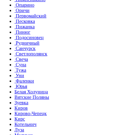
Опарино
Оричи
Первомайский
Песковка
Пижанка
Пинюг
Подосиновец
Рудничный
Санчурск
Светлополянск
Свеча
Суна
Тужа
Уни
Фаленки
Юрья
Белая Холуница
Вятские Поляны
Зуевка
Киров
Кирово-Чепецк
Кирс
Котельнич
Луза