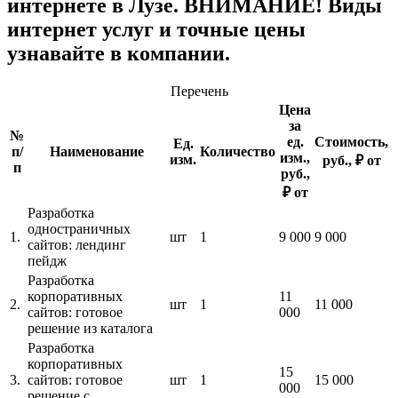
интернете в Лузе. ВНИМАНИЕ! Виды
интернет услуг и точные цены
узнавайте в компании.
Перечень
Цена
за
№
ед.
Стоимость,
Ед.
п/
Наименование
Количество
изм.,
изм.
руб., ₽ от
п
руб.,
₽ от
Разработка
одностраничных
1.
шт
1
9 000
9 000
сайтов: лендинг
пейдж
Разработка
корпоративных
11
2.
шт
1
11 000
сайтов: готовое
000
решение из каталога
Разработка
корпоративных
15
3.
сайтов: готовое
шт
1
15 000
000
решение с