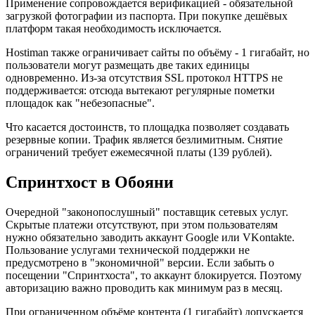
Применение сопровождается верификацией - обязательной
загрузкой фотографии из паспорта. При покупке дешёвых
платформ такая необходимость исключается.
Hostiman также ограничивает сайты по объёму - 1 гигабайт, но
пользователи могут размещать две таких единицы
одновременно. Из-за отсутствия SSL протокол HTTPS не
поддерживается: отсюда вытекают регулярные пометки
площадок как "небезопасные".
Что касается достоинств, то площадка позволяет создавать
резервные копии. Трафик является безлимитным. Снятие
ограничений требует ежемесячной платы (139 рублей).
Спринтхост в Обояни
Очередной "законопослушный" поставщик сетевых услуг.
Скрытые платежи отсутствуют, при этом пользователям
нужно обязательно заводить аккаунт Google или VKontakte.
Пользование услугами технической поддержки не
предусмотрено в "экономичной" версии. Если забыть о
посещении "Спринтхоста", то аккаунт блокируется. Поэтому
авторизацию важно проводить как минимум раз в месяц.
При ограниченном объёме контента (1 гигабайт) допускается