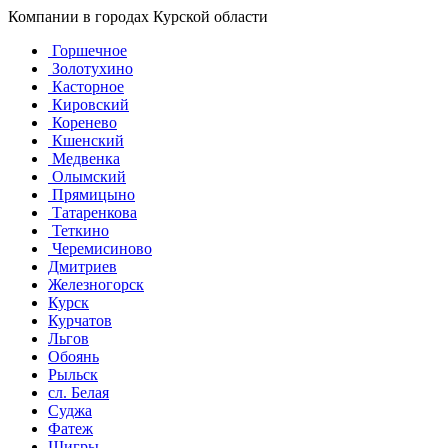
Компании в городах Курской области
Горшечное
Золотухино
Касторное
Кировский
Коренево
Кшенский
Медвенка
Олымский
Прямицыно
Татаренкова
Теткино
Черемисиново
Дмитриев
Железногорск
Курск
Курчатов
Льгов
Обоянь
Рыльск
сл. Белая
Суджа
Фатеж
Щигры