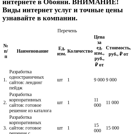
интернете в Обояни. ВНИМАНИЕ!
Виды интернет услуг и точные цены
узнавайте в компании.
Перечень
Цена
за
№
ед.
Стоимость,
Ед.
п/
Наименование
Количество
изм.,
изм.
руб., ₽ от
п
руб.,
₽ от
Разработка
одностраничных
1.
шт
1
9 000
9 000
сайтов: лендинг
пейдж
Разработка
корпоративных
11
2.
шт
1
11 000
сайтов: готовое
000
решение из каталога
Разработка
корпоративных
15
3.
сайтов: готовое
шт
1
15 000
000
решение с